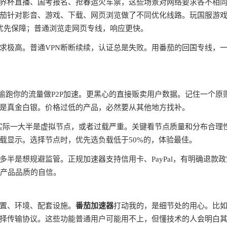
界杯直播、国考报名、抢春运火车票，这些场景对网络要求各不相
茄针对影音、游戏、下载、网页浏览做了不同优化线路。玩国服游
宽优先保障；普通浏览走网页专线，响应更快。
求极高。普通VPN断断续续，认证总是失败。用番茄的回国专线，
偷跑你的流量做P2P加速。更黑心的直接贩卖用户数据。记住一个原
是真金白银。价格过低的产品，必然要从其他地方找补。
，实际一大半是虚拟节点，或者过载严重。关键看节点质量和分布合理
载显示。选择节点时，优先选负载低于50%的，体验最佳。
半是想规避监管。正规加速器支持信用卡、PayPal，有明确退款政
对产品品质的自信。
置、环境、配套设施。
番茄加速器
打动我的，是细节处的用心。比
择传输协议。这些功能普通用户可能用不上，但懂技术的人会明白