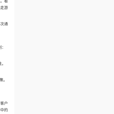
同。看
戏走游
一次通
则：
性。
策。
如客户
其中的