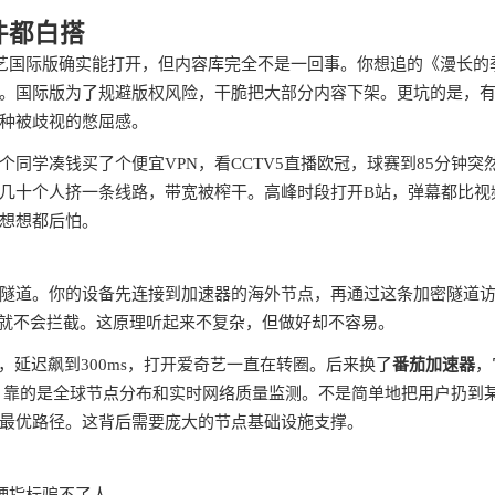
件都白搭
奇艺国际版确实能打开，但内容库完全不是一回事。你想追的《漫长的
。国际版为了规避版权风险，干脆把大部分内容下架。更坑的是，
种被歧视的憋屈感。
同学凑钱买了个便宜VPN，看CCTV5直播欧冠，球赛到85分钟突
几十个人挤一条线路，带宽被榨干。高峰时段打开B站，弹幕都比视
想想都后怕。
隧道。你的设备先连接到加速器的海外节点，再通过这条加密隧道
然就不会拦截。这原理听起来不复杂，但做好却不容易。
，延迟飙到300ms，打开爱奇艺一直在转圈。后来换了
番茄加速器
，
能，靠的是全球节点分布和实时网络质量监测。不是简单地把用户扔到
最优路径。这背后需要庞大的节点基础设施支撑。