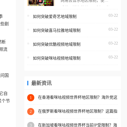
网易云音乐地区限制，使用
海外用户如香港、澳门、台
番茄取消海外地区限制。 当
湾、美国、加拿大、澳大利
在海外打开网易云音乐，却
03-22
季
如何突破爱奇艺地域限制
亚、欧洲等国家和地区时，
突然弹出“由于版权限制，您
有些剧
腾讯视频也会像其他音乐平
03-22
所在的地区无法播放”的提示
如何突破喜马拉雅地域限制
台一样，出现地区及版权限
语。 海外用户如香港、澳
制问题，且仅能在中国大陆
然断
03-22
如何突破优酷视频地域限制
门、台湾、美国、加拿大、
地区播放。 遇到这个问题的
频流
澳大利亚、欧洲等国家和地
朋友们，使用番茄回国加速
03-22
如何突破咪咕视频地域限制
区时，网易云音乐也会像其
器，即可解决「海外用户收
他音乐平台一样，出现地区
听腾讯视频地区版权限制」
及版权限制问题，且仅能在
访问国
的问题，无论人在香港、澳
中国大陆地区播放。 遇到这
最新资讯
门、台湾、美国、加拿大、
个问题的朋友们，使用番茄
澳大利亚、欧洲等国家和地
它自
回国加速器，即可解决「海
在香港看咪咕视频世界杯地区限制？海外党这
1
区工作、留学、定居等，都
某个节
样破局连看7天不卡顿！
外用户收听网易云音乐地区
可以使用，不再因地区和版
版权限制」的问题，无论人
在俄罗斯看咪咕视频世界杯地区限制？这篇指
2
权限制所困扰。
南帮你流畅看中文解说赛事
在香港、澳门、台湾、美
在新加坡看咪咕视频世界杯当前IP受限制？海
3
国、加拿大、澳大利亚、欧