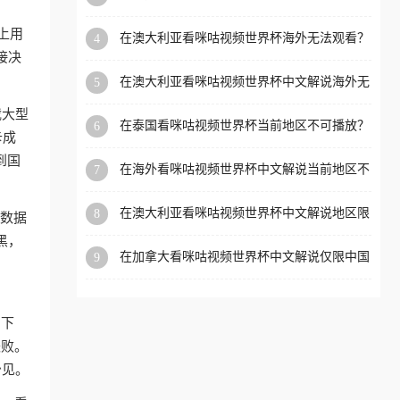
外党看体育赛事的终极破局指南
洲等国家和地区工作、留
上用
在澳大利亚看咪咕视频世界杯海外无法观看？
4
学、定居等，都可以使用，
海外党看国内体育直播的终极解法
接决
不再因地区和版权限制所困
在澳大利亚看咪咕视频世界杯中文解说海外无
5
扰。
法观看？这篇指南帮你搞定所有体育直播难题
载大型
在泰国看咪咕视频世界杯当前地区不可播放？
6
卡成
海外党破局看中文解说赛事指南
到国
在海外看咪咕视频世界杯中文解说当前地区不
7
可播放？这篇指南帮你搞定所有体育赛事直播
难题
在澳大利亚看咪咕视频世界杯中文解说地区限
8
道数据
制？这篇指南帮你搞定海外观赛难题
黑，
在加拿大看咪咕视频世界杯中文解说仅限中国
9
大陆？这篇指南帮你轻松解锁中文解说和赛事
直播
台下
失败。
少见。