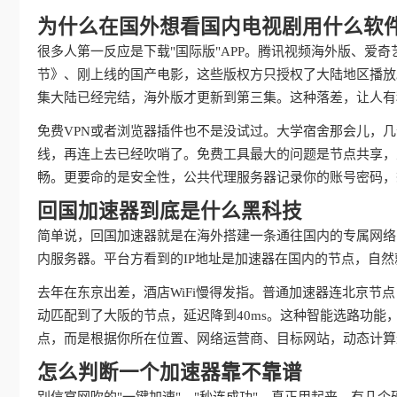
为什么在国外想看国内电视剧用什么软
很多人第一反应是下载"国际版"APP。腾讯视频海外版、爱
节》、刚上线的国产电影，这些版权方只授权了大陆地区播放
集大陆已经完结，海外版才更新到第三集。这种落差，让人有
免费VPN或者浏览器插件也不是没试过。大学宿舍那会儿，几个
线，再连上去已经吹哨了。免费工具最大的问题是节点共享，
畅。更要命的是安全性，公共代理服务器记录你的账号密码，
回国加速器到底是什么黑科技
简单说，回国加速器就是在海外搭建一条通往国内的专属网络
内服务器。平台方看到的IP地址是加速器在国内的节点，自
去年在东京出差，酒店WiFi慢得发指。普通加速器连北京节点
动匹配到了大阪的节点，延迟降到40ms。这种智能选路功
点，而是根据你所在位置、网络运营商、目标网站，动态计算
怎么判断一个加速器靠不靠谱