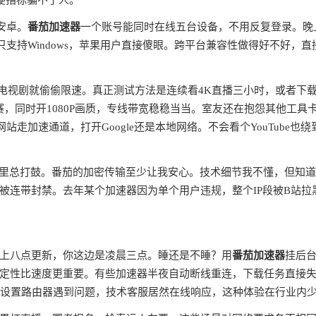
个硬指标骗不了人。
安卓。
番茄加速器
一个账号能同时在线五台设备，不用反复登录。晚
支持Windows，苹果用户直接傻眼。跨平台兼容性做得好不好，直
集电视剧就偷偷限速。真正测试方法是连续看4K直播三小时，或者下
赛，同时开1080P画质，专线带宽稳稳当当。室友还在抱怨其他工具
走加速通道，打开Google还是本地网络。不会看个YouTube也绕
心里总打鼓。番茄的加密传输至少让我安心。技术细节我不懂，但知
被连带封禁。去年某个加速器因为单个用户违规，整个IP段被B站拉
上八点更新，你这边是凌晨三点。睡还是不睡？用
番茄加速器
挂后
定性比速度更重要。有些加速器半夜自动断线重连，下载任务直接
点设置路由器遇到问题，技术客服居然在线响应，这种体验在行业内