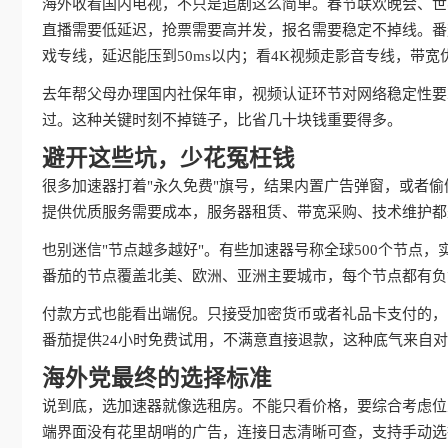
海外收看国内电视，不只是追剧这么简单。春节联欢晚会、世
直播需要低延迟，抢票需要高并发，报名需要稳定不掉线。番
戏专线，延迟能压到50ms以内；看4K视频走影音专线，带
去年帮父母办理国内社保年审，视频认证环节对网络稳定性要
过。这种关键时刻不掉链子，比省几十块钱重要得多。
避开这些坑，少花冤枉钱
很多加速器打着"永久免费"旗号，结果内置广告弹窗，或者偷
提供优质服务需要成本，服务器租赁、带宽采购、技术维护都
也别迷信"节点越多越好"。有些加速器号称全球500个节点
番茄的节点覆盖北美、欧洲、亚洲主要城市，每个节点都有负
付款方式也能看出端倪。只接受加密货币或者礼品卡支付的，多
番茄提供24小时免费试用，不满意直接退款，这种底气来自
海外党最终的选择标准
说到底，选加速器就像选租房。不能只看价格，要综合考虑位
端界面没有花里胡哨的广告，连接日志清晰可查，支持手动选