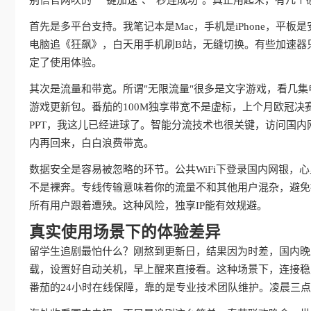
别信官网吹的"一键加速"、"秒连成功"。真正用起来，有几
首先是多平台支持。我笔记本是Mac，手机是iPhone，平板是
电脑追《狂飙》，白天用手机刷B站，无缝切换。有些加速器只
定了使用体验。
其次是流量和带宽。所谓"无限流量"很多是文字游戏，看几
游戏更新包。番茄的100M独享带宽不是虚标，上个月欧冠决
PPT，我这儿已经进球了。智能分流技术也很关键，访问国内网站
内再回来，白白浪费带宽。
数据安全是容易被忽略的环节。公共WiFi下登录国内网银，
不是裸奔。专线传输意味着你的流量不和其他用户混杂，避免
所有用户跟着遭殃。这种风险，独享IP能有效规避。
真实使用场景下的体验差异
留学生追剧最怕什么？刚熬到更新日，结果因为时差，国内晚
载，设置好自动关机，早上醒来直接看。这种场景下，连接稳
番茄的24小时在线保障，靠的是专业技术团队维护。凌晨三