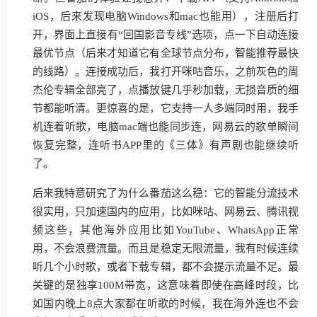
iOS，后来发现电脑Windows和mac也能用），注册后打
开，界面上直接有“回国影音专线”选项，点一下自动连接
最优节点（后来才知道它有全球节点分布，智能推荐最快
的线路）。连接成功后，我打开咪咕音乐，之前灰色的周
杰伦专辑全部亮了，点播放键几乎秒加载，无损音质的细
节都能听清。更惊喜的是，它支持一人多端同时用，我手
机连着听歌，电脑mac端也能同步连，网易云的歌单瞬间
恢复完整，连听书APP里的《三体》有声剧也能继续听
了。
后来我特意研究了为什么番茄这么稳：它的智能分流技术
很实用，只加速国内的应用，比如咪咕、网易云、腾讯视
频这些，其他海外应用比如YouTube、WhatsApp正常
用，不会浪费流量。而且是稳定无限流量，我有时候连续
听几个小时歌，或者下载专辑，都不会提示流量不足。最
关键的是独享100M带宽，这意味着即使在高峰时段，比
如国内晚上8点大家都在听歌的时候，我在海外连也不会