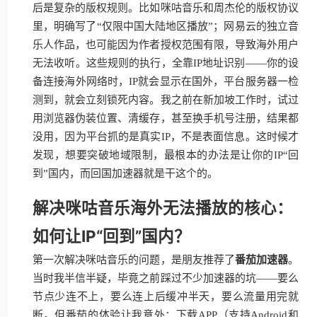
后是复杂的版权规则。比如咪咕音乐和周杰伦的版权协议
里，明确写了“仅限中国大陆地区播放”；网易云的独立音
乐人作品，也可能因为作者授权范围有限，导致海外用户
无法收听。这些规则的执行，全靠IP地址识别——你的设
备连接海外网络时，IP就会显示在国外，平台服务器一检
测到，就会立刻锁死内容。我之前在新加坡工作时，试过
用浏览器伪装位置、清缓存，甚至换手机号注册，结果都
没用，因为平台抓的是真实IP，不是表面信息。这时候才
发现，想要突破地域限制，最根本的办法是让你的IP“回
到”国内，而回国加速器就是干这个的。
解决咪咕音乐海外无法播放的核心：
如何让IP“回到”国内？
第一次解决咪咕音乐的问题，是朋友推荐了
番茄加速器
。
当时我半信半疑，毕竟之前踩过不少加速器的坑——要么
节点少连不上，要么连上后缓冲半天，要么流量用完就
断。但番茄的体验让我意外：下载APP（支持Android和