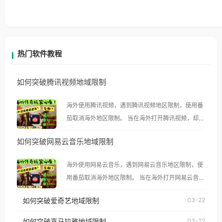
热门软件教程
如何突破腾讯视频地域限制
海外使用腾讯视频，遇到腾讯视频地区限制，使用番
茄取消海外地区限制。 当在海外打开腾讯视频，却突
然弹出“由于版权限制，您所在的地区无法播放”的提
如何突破网易云音乐地域限制
示语。 海外用户如香港、澳门、台湾、美国、加拿
大、澳大利亚、欧洲等国家和地区时，腾讯视频也会
海外使用网易云音乐，遇到网易云音乐地区限制，使
像其他音乐平台一样，出现地区及版权限制问题，且
用番茄取消海外地区限制。 当在海外打开网易云音
仅能在中国大陆地区播放。 遇到这个问题的朋友们，
乐，却突然弹出“由于版权限制，您所在的地区无法
使用番茄回国加速器，即可解决「海外用户收听腾讯
如何突破爱奇艺地域限制
03-22
播放”的提示语。 海外用户如香港、澳门、台湾、美
视频地区版权限制」的问题，无论人在香港、澳门、
国、加拿大、澳大利亚、欧洲等国家和地区时，网易
如何突破喜马拉雅地域限制
03-22
台湾、美国、加拿大、澳大利亚、欧洲等国家和地区