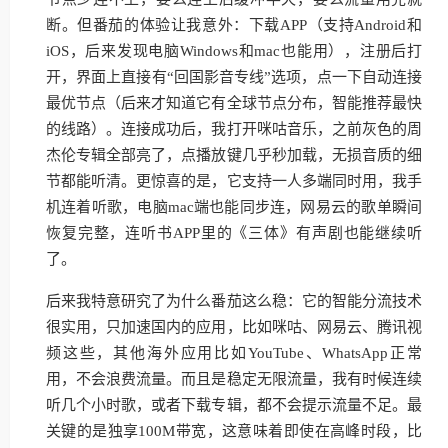
断。但番茄的体验让我意外：下载APP（支持Android和
iOS，后来发现电脑Windows和mac也能用），注册后打
开，界面上直接有“回国影音专线”选项，点一下自动连接
最优节点（后来才知道它有全球节点分布，智能推荐最快
的线路）。连接成功后，我打开咪咕音乐，之前灰色的周
杰伦专辑全部亮了，点播放键几乎秒加载，无损音质的细
节都能听清。更惊喜的是，它支持一人多端同时用，我手
机连着听歌，电脑mac端也能同步连，网易云的歌单瞬间
恢复完整，连听书APP里的《三体》有声剧也能继续听
了。
后来我特意研究了为什么番茄这么稳：它的智能分流技术
很实用，只加速国内的应用，比如咪咕、网易云、腾讯视
频这些，其他海外应用比如YouTube、WhatsApp正常
用，不会浪费流量。而且是稳定无限流量，我有时候连续
听几个小时歌，或者下载专辑，都不会提示流量不足。最
关键的是独享100M带宽，这意味着即使在高峰时段，比