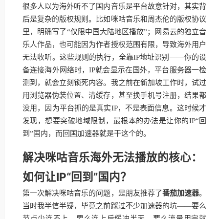
很多人以为海外听不了国内音乐是平台故意针对，其实背
后是复杂的版权规则。比如咪咕音乐和周杰伦的版权协议
里，明确写了“仅限中国大陆地区播放”；网易云的独立音
乐人作品，也可能因为作者授权范围有限，导致海外用户
无法收听。这些规则的执行，全靠IP地址识别——你的设
备连接海外网络时，IP就会显示在国外，平台服务器一检
测到，就会立刻锁死内容。我之前在新加坡工作时，试过
用浏览器伪装位置、清缓存，甚至换手机号注册，结果都
没用，因为平台抓的是真实IP，不是表面信息。这时候才
发现，想要突破地域限制，最根本的办法是让你的IP“回
到”国内，而回国加速器就是干这个的。
解决咪咕音乐海外无法播放的核心：
如何让IP“回到”国内？
第一次解决咪咕音乐的问题，是朋友推荐了
番茄加速器
。
当时我半信半疑，毕竟之前踩过不少加速器的坑——要么
节点少连不上，要么连上后缓冲半天，要么流量用完就