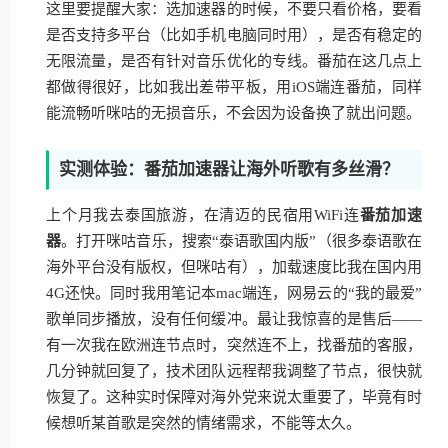
这里要提醒大家：选加速器的时候，不要只看价格，要看
是否支持多平台（比如手机电脑同时用），是否有稳定的
无限流量，是否有针对音乐优化的专线。番茄在这几点上
都做得很好，比如我出差带平板，用iOS端连番茄，同样
能流畅听咪咕的无损音乐，不会因为设备换了就出问题。
实测体验：番茄加速器让海外听歌有多丝滑？
上个月我去泰国旅游，在清迈的民宿用WiFi连
番茄加速
器
。打开咪咕音乐，搜索“泰语歌国内版”（很多泰语歌在
海外平台没有版权，但咪咕有），加载速度比我在国内用
4G还快。同时我用笔记本mac端连，网易云的“我的最爱”
歌单同步播放，没有任何缓冲。最让我惊喜的是售后——
有一次我在欧洲连节点时，突然连不上，找番茄的客服，
几分钟就回复了，技术团队远程帮我调整了节点，很快就
恢复了。这种实时保障对海外党来说太重要了，毕竟有时
候想听某首歌是突然的情绪需求，不能等太久。