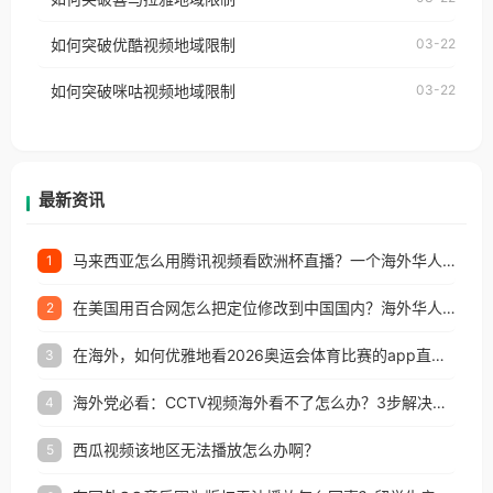
云音乐也会像其他音乐平台一样，出现地区及版权限
工作、留学、定居等，都可以使用，不再因地区和版
如何突破优酷视频地域限制
03-22
制问题，且仅能在中国大陆地区播放。 遇到这个问题
权限制所困扰。
的朋友们，使用番茄回国加速器，即可解决「海外用
如何突破咪咕视频地域限制
03-22
户收听网易云音乐地区版权限制」的问题，无论人在
香港、澳门、台湾、美国、加拿大、澳大利亚、欧洲
等国家和地区工作、留学、定居等，都可以使用，不
再因地区和版权限制所困扰。
最新资讯
马来西亚怎么用腾讯视频看欧洲杯直播？一个海外华人的真实困扰与破解
1
在美国用百合网怎么把定位修改到中国国内？海外华人必备的回国加速指南
2
在海外，如何优雅地看2026奥运会体育比赛的app直播？
3
海外党必看：CCTV视频海外看不了怎么办？3步解决地区限制+追剧自由
4
西瓜视频该地区无法播放怎么办啊？
5