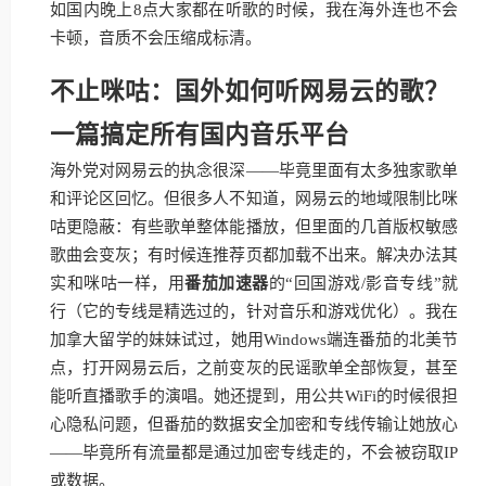
如国内晚上8点大家都在听歌的时候，我在海外连也不会
卡顿，音质不会压缩成标清。
不止咪咕：国外如何听网易云的歌？
一篇搞定所有国内音乐平台
海外党对网易云的执念很深——毕竟里面有太多独家歌单
和评论区回忆。但很多人不知道，网易云的地域限制比咪
咕更隐蔽：有些歌单整体能播放，但里面的几首版权敏感
歌曲会变灰；有时候连推荐页都加载不出来。解决办法其
实和咪咕一样，用
番茄加速器
的“回国游戏/影音专线”就
行（它的专线是精选过的，针对音乐和游戏优化）。我在
加拿大留学的妹妹试过，她用Windows端连番茄的北美节
点，打开网易云后，之前变灰的民谣歌单全部恢复，甚至
能听直播歌手的演唱。她还提到，用公共WiFi的时候很担
心隐私问题，但番茄的数据安全加密和专线传输让她放心
——毕竟所有流量都是通过加密专线走的，不会被窃取IP
或数据。