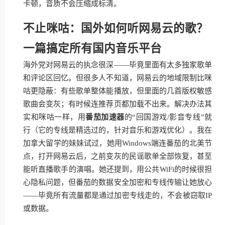
卡顿，音质不会压缩成标清。
不止咪咕：国外如何听网易云的歌？
一篇搞定所有国内音乐平台
海外党对网易云的执念很深——毕竟里面有太多独家歌单
和评论区回忆。但很多人不知道，网易云的地域限制比咪
咕更隐蔽：有些歌单整体能播放，但里面的几首版权敏感
歌曲会变灰；有时候连推荐页都加载不出来。解决办法其
实和咪咕一样，用
番茄加速器
的“回国游戏/影音专线”就
行（它的专线是精选过的，针对音乐和游戏优化）。我在
加拿大留学的妹妹试过，她用Windows端连番茄的北美节
点，打开网易云后，之前变灰的民谣歌单全部恢复，甚至
能听直播歌手的演唱。她还提到，用公共WiFi的时候很担
心隐私问题，但番茄的数据安全加密和专线传输让她放心
——毕竟所有流量都是通过加密专线走的，不会被窃取IP
或数据。