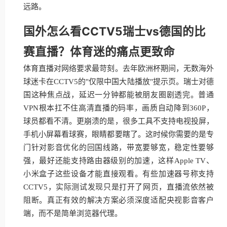
远路。
国外怎么看CCTV5瑞士vs德国的比
赛直播？体育迷的痛点更致命
体育直播对网络要求最苛刻。去年欧洲杯期间，无数海外
球迷卡在CCTV5的"仅限中国大陆播放"提示页。瑞士对德
国这种焦点战，延迟一分钟都能被朋友圈剧透完。普通
VPN根本扛不住高清直播的码率，画质自动降到360P，
球员都看不清。更崩溃的是，很多工具不支持电视投屏，
手机小屏幕看球赛，眼睛都要瞎了。这时候你需要的是专
门针对影音优化的回国线路，带宽要够宽，稳定性要够
强，最好还能支持路由器级别的加速，这样Apple TV、
小米盒子这些设备才能直接观看。有些加速器号称支持
CCTV5，实际测试发现只是打开了网页，直播流依然被
阻断。真正有效的解决方案必须深度适配央视影音客户
端，而不是简单浏览器代理。