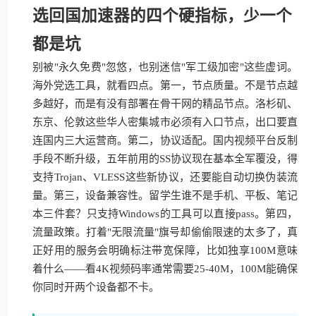
选回国加速器的四个硬指标，少一个
都是坑
别被"永久免费"忽悠，也别迷信"军工级加密"这些虚词。
海外党选工具，就看四点。第一，节点质量。不是节点越
多越好，而是有没有部署在骨干网的精品节点。洛杉矶、
东京、伦敦这些华人密集城市必须有入口节点，出口要直
连国内三大运营商。第二，协议适配。国内视频平台反制
手段不断升级，五年前用的SS协议现在基本全军覆没，得
支持Trojan、VLESS这些新协议，还要能自动切换伪装流
量。第三，设备兼容性。留学生谁不是手机、平板、笔记
本三件套？只支持Windows的工具可以直接pass。第四，
流量政策。打着"无限流量"旗号却偷偷限速的太多了，真
正好用的服务会明确标注带宽保障，比如独享100M意味
着什么——看4K视频码率通常需要25-40M，100M能确保
你同时开两个设备都不卡。