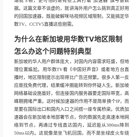
潮就卡顿，更可怕的是有些工具打着"加速器"旗号偷数
据。这篇文章不谈虚的，就讲海外用户怎么挑到真正好用
的回国加速器，既能破解咪咕视频区域限制，又能搞定华
数TV、CCTV5直播这些刚需。
为什么在新加坡用华数TV地区限制
怎么办这个问题特别典型
新加坡的华人用户群体庞大，对国内内容需求旺盛，但地
理位置尴尬。用华数TV看《中国好声音》或者地方台直
播时，地区限制提示出现得比广告还频繁。很多人第一反
应是找免费代理，结果缓冲圈能转到你怀疑人生。新加坡
网络基础设施虽好，但连接国内服务器要走国际带宽，高
峰期拥堵严重。这时候加速器的作用不是简单换个IP，而
是要在国际出口和国内入口之间搭一座专属桥梁。优质加
速器会在新加坡本地部署节点，你的数据先走高速本地网
络到节点，再通过专线直达国内，延迟能从300ms降到
50ms以内。这就像是坐飞机回国，而不是坐绿皮火车绕