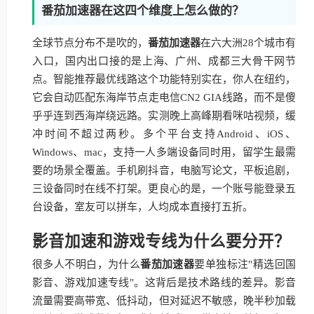
番茄加速器在这四个维度上怎么做的？
全球节点分布不是吹的，
番茄加速器
在六大洲28个城市有
入口，国内出口接的是上海、广州、成都三大骨干网节
点。智能推荐最优线路这个功能特别实在，你人在纽约，
它会自动匹配东海岸节点走电信CN2 GIA线路，而不是傻
乎乎连到西海岸绕远路。实测晚上高峰期看咪咕视频，缓
冲时间不超过两秒。多个平台支持Android、iOS、
Windows、mac，支持一人多端设备同时用，留学生最需
要的场景全覆盖。手机刷抖音，电脑写论文，平板追剧，
三设备同时在线不打架。更良心的是，一个账号能登录五
台设备，室友可以拼车，人均成本直接打五折。
影音加速和游戏专线为什么要分开？
很多人不明白，为什么
番茄加速器
要单独标注"精选回国
影音、游戏加速专线"。这背后是技术路线的差异。影音
流量需要高带宽、低抖动，但对延迟不敏感，晚半秒加载