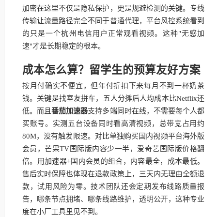
加密在这里不仅是隐私保护，更是规避检测的关键。专线
传输让流量路径完全不同于普通代理，平台风控系统看到
的只是一个杭州电信用户正常观看视频。这种"无感加
速"才是长期稳定的根本。
成本怎么算？留学生的预算友好方案
按月付确实不便宜，但年付折扣下来每月不到一杯奶茶
钱。关键是找室友拼车，五人分摊后人均成本比Netflix还
低。而且
番茄加速器
支持多端同时在线，不需要每个人都
买账号。实测五台设备同时看高清视频，总带宽占用约
80M，没有触发限速。对比单独购买国内视频平台海外版
会员，芒果TV国际版内容少一半，爱奇艺国际版价格翻
倍。用加速器+国内会员的组合，内容最全，成本最低。
售后实时保障也体现在退款政策上，三天内无理由全额退
款，试用风险为零。技术团队还会定期发布线路质量报
告，哪条节点拥堵、哪条线路维护，透明公开，这种专业
度在小厂工具里见不到。