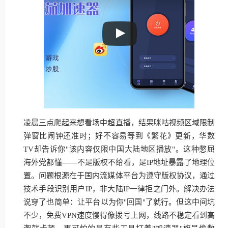
凌晨三点爬起来想看场中超直播，结果咪咕视频区域限制
弹窗比闹钟还准时；好不容易等到《繁花》更新，华数
TV却告诉你"该内容仅限中国大陆地区播放"。这种憋屈
海外党都懂——不是版权不给看，是IP地址暴露了地理位
置。问题根源在于国内流媒体平台为遵守版权协议，通过
技术手段识别用户IP，非大陆IP一律拒之门外。解决办法
说穿了也简单：让平台以为你"回国"了就行。但这中间坑
不少，免费VPN速度慢得像拨号上网，线路不稳定看到高