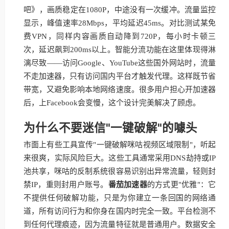
吧》，画质稳定在1080P，中途没有一次缓冲。流量监控
显示，峰值速率28Mbps，平均延迟45ms。对比测试某免
费VPN，同样内容画质自动降到720P，每小时卡顿三
次，延迟飙到200ms以上。智能分流功能在这里体现得淋
漓尽致——访问Google、YouTube这些国外网站时，流量
不走加速器，只有访问国内平台才触发代理。这样既节省
带宽，又避免影响本地网络速度。很多用户担心开加速器
后，上Facebook会变慢，这个设计完美解决了顾虑。
为什么不要迷信"一键破解"的噱头
市面上有些工具宣传"一键破解咪咕视频区域限制"，听起
来很爽，实际风险巨大。这些工具通常采用DNS劫持或IP
池共享，咪咕的反制系统很容易识别出异常流量，轻则封
禁IP，重则封用户账号。
番茄加速器
的方式更"优雅"：它
不提供任何破解功能，只是为你建立一条回国的网络通
道，所有访问行为和你身在国内时完全一致。平台检测不
到任何代理痕迹，因为流量特征就是普通用户。数据安全