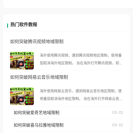
热门软件教程
如何突破腾讯视频地域限制
海外使用腾讯视频，遇到腾讯视频地区限制，使用番
茄取消海外地区限制。 当在海外打开腾讯视频，却突
然弹出“由于版权限制，您所在的地区无法播放”的提
如何突破网易云音乐地域限制
示语。 海外用户如香港、澳门、台湾、美国、加拿
大、澳大利亚、欧洲等国家和地区时，腾讯视频也会
海外使用网易云音乐，遇到网易云音乐地区限制，使
像其他音乐平台一样，出现地区及版权限制问题，且
用番茄取消海外地区限制。 当在海外打开网易云音
仅能在中国大陆地区播放。 遇到这个问题的朋友们，
乐，却突然弹出“由于版权限制，您所在的地区无法
使用番茄回国加速器，即可解决「海外用户收听腾讯
如何突破爱奇艺地域限制
03-22
播放”的提示语。 海外用户如香港、澳门、台湾、美
视频地区版权限制」的问题，无论人在香港、澳门、
国、加拿大、澳大利亚、欧洲等国家和地区时，网易
如何突破喜马拉雅地域限制
03-22
台湾、美国、加拿大、澳大利亚、欧洲等国家和地区
云音乐也会像其他音乐平台一样，出现地区及版权限
工作、留学、定居等，都可以使用，不再因地区和版