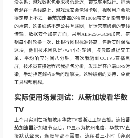
没关系；游戏数据包要求极低延迟，带宽够用就行。把两
者混在一条线路上，游戏玩家会觉得卡顿，视频用户会觉
得速度上不去。
番茄加速器
的独享100M带宽是影音专线
的承诺，这条线路不走公共互联网，是运营商级别的专线
传输。数据安全加密方面，采用AES-256-GCM加密，密
钥每小时轮换一次，比银行网银标准还高。售后实时保障
这块，他们技术团队是7×24小时轮班，凌晨四点提交工
单，平均响应时间八分钟。有次我遇到CCTV5直播黑
屏，技术员直接远程帮我抓包分析，发现是客户端DNS污
染，手动指定解析IP后问题解决。这种级别的支持，免费
工具想都别想。
实际使用场景测试：从新加坡看华数
TV
上个月实测在新加坡用华数TV看浙江卫视直播。连接
番
茄加速器
新加坡节点后，IP显示为杭州电信，华数TV直
接默认登录，连账号都不需要。连续看三小时《奔跑