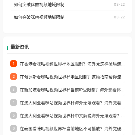
如何突破优酷视频地域限制
03-22
制问题，且仅能在中国大陆地区播放。 遇到这个问题
权限制所困扰。
的朋友们，使用番茄回国加速器，即可解决「海外用
如何突破咪咕视频地域限制
03-22
户收听网易云音乐地区版权限制」的问题，无论人在
香港、澳门、台湾、美国、加拿大、澳大利亚、欧洲
等国家和地区工作、留学、定居等，都可以使用，不
再因地区和版权限制所困扰。
最新资讯
在香港看咪咕视频世界杯地区限制？海外党这样破局连看7天不卡顿！
1
在俄罗斯看咪咕视频世界杯地区限制？这篇指南帮你流畅看中文解说赛事
2
在新加坡看咪咕视频世界杯当前IP受限制？海外党看体育赛事的终极破局指南
3
在澳大利亚看咪咕视频世界杯海外无法观看？海外党看国内体育直播的终极解法
4
在澳大利亚看咪咕视频世界杯中文解说海外无法观看？这篇指南帮你搞定所有体育直播难题
5
在泰国看咪咕视频世界杯当前地区不可播放？海外党破局看中文解说赛事指南
6