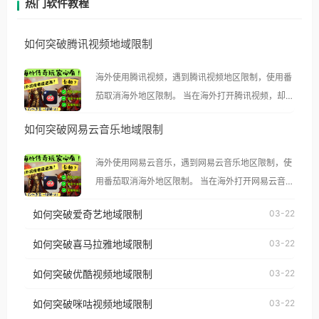
热门软件教程
如何突破腾讯视频地域限制
海外使用腾讯视频，遇到腾讯视频地区限制，使用番
茄取消海外地区限制。 当在海外打开腾讯视频，却突
然弹出“由于版权限制，您所在的地区无法播放”的提
如何突破网易云音乐地域限制
示语。 海外用户如香港、澳门、台湾、美国、加拿
大、澳大利亚、欧洲等国家和地区时，腾讯视频也会
海外使用网易云音乐，遇到网易云音乐地区限制，使
像其他音乐平台一样，出现地区及版权限制问题，且
用番茄取消海外地区限制。 当在海外打开网易云音
仅能在中国大陆地区播放。 遇到这个问题的朋友们，
乐，却突然弹出“由于版权限制，您所在的地区无法
使用番茄回国加速器，即可解决「海外用户收听腾讯
如何突破爱奇艺地域限制
03-22
播放”的提示语。 海外用户如香港、澳门、台湾、美
视频地区版权限制」的问题，无论人在香港、澳门、
国、加拿大、澳大利亚、欧洲等国家和地区时，网易
如何突破喜马拉雅地域限制
03-22
台湾、美国、加拿大、澳大利亚、欧洲等国家和地区
云音乐也会像其他音乐平台一样，出现地区及版权限
工作、留学、定居等，都可以使用，不再因地区和版
如何突破优酷视频地域限制
03-22
制问题，且仅能在中国大陆地区播放。 遇到这个问题
权限制所困扰。
的朋友们，使用番茄回国加速器，即可解决「海外用
如何突破咪咕视频地域限制
03-22
户收听网易云音乐地区版权限制」的问题，无论人在