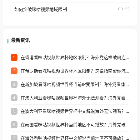
的朋友们，使用番茄回国加速器，即可解决「海外用
如何突破咪咕视频地域限制
03-22
户收听网易云音乐地区版权限制」的问题，无论人在
香港、澳门、台湾、美国、加拿大、澳大利亚、欧洲
等国家和地区工作、留学、定居等，都可以使用，不
再因地区和版权限制所困扰。
最新资讯
在香港看咪咕视频世界杯地区限制？海外党这样破局连看7天不卡顿！
1
在俄罗斯看咪咕视频世界杯地区限制？这篇指南帮你流畅看中文解说赛事
2
在新加坡看咪咕视频世界杯当前IP受限制？海外党看体育赛事的终极破局指南
3
在澳大利亚看咪咕视频世界杯海外无法观看？海外党看国内体育直播的终极解法
4
在澳大利亚看咪咕视频世界杯中文解说海外无法观看？这篇指南帮你搞定所有体育直播难题
5
在泰国看咪咕视频世界杯当前地区不可播放？海外党破局看中文解说赛事指南
6
在海外看咪咕视频世界杯中文解说当前地区不可播放？这篇指南帮你搞定所有体育赛事直播难题
7