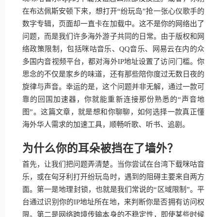
在布达佩斯安顿下来，想打开“纷玩岛”抢一张心仪歌手的
数字专辑，页面却一直卡在加载中。这不是你的网络出了
问题，而是我们许多海外游子共同的日常。由于版权和网
络政策限制，包括咪咕音乐、QQ音乐、网易云在内的众
多国内音视频平台，都对海外IP地址设置了访问门槛。你
思念的不仅是家乡的味道，还有那些陪你度过无数日夜的
旋律与声音。幸运的是，这个问题并非无解，通过一款可
靠的回国加速器，你就能重新连接那份熟悉的“声音地
图”。这篇文章，就是想和你聊聊，如何选择一款真正懂
海外华人需求的加速工具，顺畅听歌、听书、追剧。
为什么你的耳朵被挡在了墙外？
首先，让我们把问题弄清楚。当你尝试在台湾下载咪咕音
乐，或在匈牙利打开纷玩岛时，遇到的阻碍主要来自两方
面。第一是地理封锁，也就是我们常说的“区域限制”。平
台通过识别你的IP地址所在地，来判断你是否拥有访问权
限。第二是网络跨境传输本身的不稳定性，即使某些时候