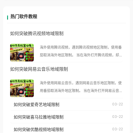
热门软件教程
如何突破腾讯视频地域限制
海外使用腾讯视频，遇到腾讯视频地区限制，使用番
茄取消海外地区限制。 当在海外打开腾讯视频，却突
然弹出“由于版权限制，您所在的地区无法播放”的提
如何突破网易云音乐地域限制
示语。 海外用户如香港、澳门、台湾、美国、加拿
大、澳大利亚、欧洲等国家和地区时，腾讯视频也会
海外使用网易云音乐，遇到网易云音乐地区限制，使
像其他音乐平台一样，出现地区及版权限制问题，且
用番茄取消海外地区限制。 当在海外打开网易云音
仅能在中国大陆地区播放。 遇到这个问题的朋友们，
乐，却突然弹出“由于版权限制，您所在的地区无法
使用番茄回国加速器，即可解决「海外用户收听腾讯
如何突破爱奇艺地域限制
03-22
播放”的提示语。 海外用户如香港、澳门、台湾、美
视频地区版权限制」的问题，无论人在香港、澳门、
国、加拿大、澳大利亚、欧洲等国家和地区时，网易
如何突破喜马拉雅地域限制
03-22
台湾、美国、加拿大、澳大利亚、欧洲等国家和地区
云音乐也会像其他音乐平台一样，出现地区及版权限
工作、留学、定居等，都可以使用，不再因地区和版
如何突破优酷视频地域限制
03-22
制问题，且仅能在中国大陆地区播放。 遇到这个问题
权限制所困扰。