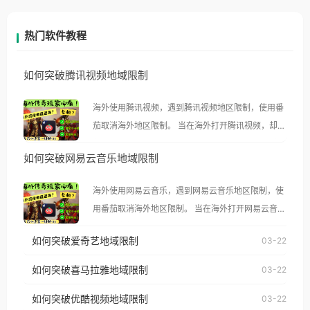
热门软件教程
如何突破腾讯视频地域限制
海外使用腾讯视频，遇到腾讯视频地区限制，使用番
茄取消海外地区限制。 当在海外打开腾讯视频，却突
然弹出“由于版权限制，您所在的地区无法播放”的提
如何突破网易云音乐地域限制
示语。 海外用户如香港、澳门、台湾、美国、加拿
大、澳大利亚、欧洲等国家和地区时，腾讯视频也会
海外使用网易云音乐，遇到网易云音乐地区限制，使
像其他音乐平台一样，出现地区及版权限制问题，且
用番茄取消海外地区限制。 当在海外打开网易云音
仅能在中国大陆地区播放。 遇到这个问题的朋友们，
乐，却突然弹出“由于版权限制，您所在的地区无法
使用番茄回国加速器，即可解决「海外用户收听腾讯
如何突破爱奇艺地域限制
03-22
播放”的提示语。 海外用户如香港、澳门、台湾、美
视频地区版权限制」的问题，无论人在香港、澳门、
国、加拿大、澳大利亚、欧洲等国家和地区时，网易
如何突破喜马拉雅地域限制
03-22
台湾、美国、加拿大、澳大利亚、欧洲等国家和地区
云音乐也会像其他音乐平台一样，出现地区及版权限
工作、留学、定居等，都可以使用，不再因地区和版
如何突破优酷视频地域限制
03-22
制问题，且仅能在中国大陆地区播放。 遇到这个问题
权限制所困扰。