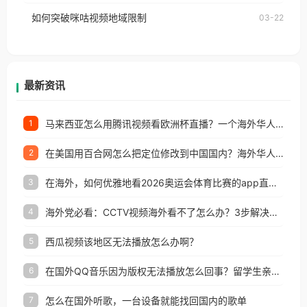
的朋友们，使用番茄回国加速器，即可解决「海外用
如何突破咪咕视频地域限制
03-22
户收听网易云音乐地区版权限制」的问题，无论人在
香港、澳门、台湾、美国、加拿大、澳大利亚、欧洲
等国家和地区工作、留学、定居等，都可以使用，不
再因地区和版权限制所困扰。
最新资讯
马来西亚怎么用腾讯视频看欧洲杯直播？一个海外华人的真实困扰与破解
1
在美国用百合网怎么把定位修改到中国国内？海外华人必备的回国加速指南
2
在海外，如何优雅地看2026奥运会体育比赛的app直播？
3
海外党必看：CCTV视频海外看不了怎么办？3步解决地区限制+追剧自由
4
西瓜视频该地区无法播放怎么办啊？
5
在国外QQ音乐因为版权无法播放怎么回事？留学生亲测有效的解决办法
6
怎么在国外听歌，一台设备就能找回国内的歌单
7