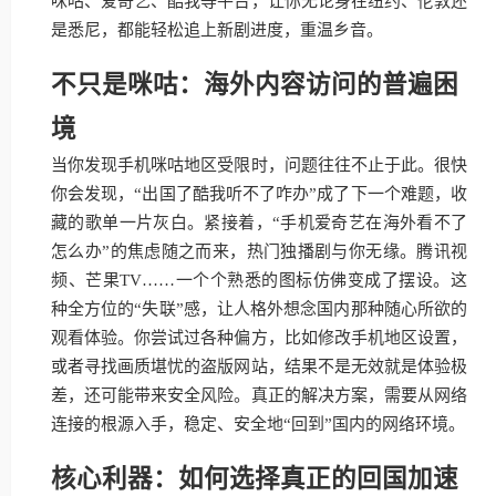
咪咕、爱奇艺、酷我等平台，让你无论身在纽约、伦敦还
是悉尼，都能轻松追上新剧进度，重温乡音。
不只是咪咕：海外内容访问的普遍困
境
当你发现手机咪咕地区受限时，问题往往不止于此。很快
你会发现，“出国了酷我听不了咋办”成了下一个难题，收
藏的歌单一片灰白。紧接着，“手机爱奇艺在海外看不了
怎么办”的焦虑随之而来，热门独播剧与你无缘。腾讯视
频、芒果TV……一个个熟悉的图标仿佛变成了摆设。这
种全方位的“失联”感，让人格外想念国内那种随心所欲的
观看体验。你尝试过各种偏方，比如修改手机地区设置，
或者寻找画质堪忧的盗版网站，结果不是无效就是体验极
差，还可能带来安全风险。真正的解决方案，需要从网络
连接的根源入手，稳定、安全地“回到”国内的网络环境。
核心利器：如何选择真正的回国加速