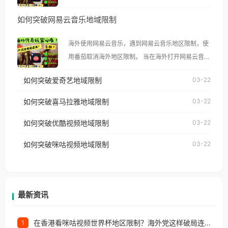
然弹出“由于版权限制，您所在的地区无法播放”的提
如何突破网易云音乐地域限制
示语。 海外用户如香港、澳门、台湾、美国、加拿
大、澳大利亚、欧洲等国家和地区时，腾讯视频也会
海外使用网易云音乐，遇到网易云音乐地区限制，使
像其他音乐平台一样，出现地区及版权限制问题，且
用番茄取消海外地区限制。 当在海外打开网易云音
仅能在中国大陆地区播放。 遇到这个问题的朋友们，
乐，却突然弹出“由于版权限制，您所在的地区无法
使用番茄回国加速器，即可解决「海外用户收听腾讯
如何突破爱奇艺地域限制
03-22
播放”的提示语。 海外用户如香港、澳门、台湾、美
视频地区版权限制」的问题，无论人在香港、澳门、
国、加拿大、澳大利亚、欧洲等国家和地区时，网易
如何突破喜马拉雅地域限制
03-22
台湾、美国、加拿大、澳大利亚、欧洲等国家和地区
云音乐也会像其他音乐平台一样，出现地区及版权限
工作、留学、定居等，都可以使用，不再因地区和版
如何突破优酷视频地域限制
03-22
制问题，且仅能在中国大陆地区播放。 遇到这个问题
权限制所困扰。
的朋友们，使用番茄回国加速器，即可解决「海外用
如何突破咪咕视频地域限制
03-22
户收听网易云音乐地区版权限制」的问题，无论人在
香港、澳门、台湾、美国、加拿大、澳大利亚、欧洲
等国家和地区工作、留学、定居等，都可以使用，不
再因地区和版权限制所困扰。
最新资讯
在香港看咪咕视频世界杯地区限制？海外党这样破局连看7天不卡顿！
1