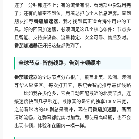
连了十分钟都连不上；有的流量有限，看两部电影就用完
了；还有的加密不到位，用着总担心个人信息泄露。直到
朋友推荐
番茄加速器
，我才找到真正适合海外用户的工
具。好的回国加速器，必须满足这几个核心条件：节点多
且智能、支持多设备、流量稳定、安全可靠、售后及时。
番茄加速器
正好把这些都做到了。
全球节点+智能线路，告别卡顿缓冲
番茄加速器
的全球节点分布很广，覆盖北美、欧洲、澳洲
等华人聚集区。每次打开它，系统会智能推荐最优线路
——比如我在多伦多，它会自动匹配最近的北美节点，连
接速度快到几乎秒连。最惊喜的是它的独享100M带宽，
之前看咪咕的4K剧总是缓冲，现在用
番茄加速器
，画面
清晰流畅，连弹幕都能实时加载。即使是高峰期，也不会
出现卡顿，体验和在国内一模一样。