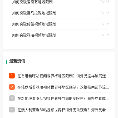
如何突破爱奇艺地域限制
03-22
播放”的提示语。 海外用户如香港、澳门、台湾、美
视频地区版权限制」的问题，无论人在香港、澳门、
国、加拿大、澳大利亚、欧洲等国家和地区时，网易
如何突破喜马拉雅地域限制
03-22
台湾、美国、加拿大、澳大利亚、欧洲等国家和地区
云音乐也会像其他音乐平台一样，出现地区及版权限
工作、留学、定居等，都可以使用，不再因地区和版
如何突破优酷视频地域限制
03-22
制问题，且仅能在中国大陆地区播放。 遇到这个问题
权限制所困扰。
的朋友们，使用番茄回国加速器，即可解决「海外用
如何突破咪咕视频地域限制
03-22
户收听网易云音乐地区版权限制」的问题，无论人在
香港、澳门、台湾、美国、加拿大、澳大利亚、欧洲
等国家和地区工作、留学、定居等，都可以使用，不
再因地区和版权限制所困扰。
最新资讯
在香港看咪咕视频世界杯地区限制？海外党这样破局连看7天不卡顿！
1
在俄罗斯看咪咕视频世界杯地区限制？这篇指南帮你流畅看中文解说赛事
2
在新加坡看咪咕视频世界杯当前IP受限制？海外党看体育赛事的终极破局指南
3
在澳大利亚看咪咕视频世界杯海外无法观看？海外党看国内体育直播的终极解法
4