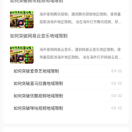
如何突破腾讯视频地域限制
海外使用腾讯视频，遇到腾讯视频地区限制，使用番
茄取消海外地区限制。 当在海外打开腾讯视频，却突
然弹出“由于版权限制，您所在的地区无法播放”的提
如何突破网易云音乐地域限制
示语。 海外用户如香港、澳门、台湾、美国、加拿
大、澳大利亚、欧洲等国家和地区时，腾讯视频也会
海外使用网易云音乐，遇到网易云音乐地区限制，使
像其他音乐平台一样，出现地区及版权限制问题，且
用番茄取消海外地区限制。 当在海外打开网易云音
仅能在中国大陆地区播放。 遇到这个问题的朋友们，
乐，却突然弹出“由于版权限制，您所在的地区无法
使用番茄回国加速器，即可解决「海外用户收听腾讯
如何突破爱奇艺地域限制
03-22
播放”的提示语。 海外用户如香港、澳门、台湾、美
视频地区版权限制」的问题，无论人在香港、澳门、
国、加拿大、澳大利亚、欧洲等国家和地区时，网易
如何突破喜马拉雅地域限制
03-22
台湾、美国、加拿大、澳大利亚、欧洲等国家和地区
云音乐也会像其他音乐平台一样，出现地区及版权限
工作、留学、定居等，都可以使用，不再因地区和版
如何突破优酷视频地域限制
03-22
制问题，且仅能在中国大陆地区播放。 遇到这个问题
权限制所困扰。
的朋友们，使用番茄回国加速器，即可解决「海外用
如何突破咪咕视频地域限制
03-22
户收听网易云音乐地区版权限制」的问题，无论人在
香港、澳门、台湾、美国、加拿大、澳大利亚、欧洲
等国家和地区工作、留学、定居等，都可以使用，不