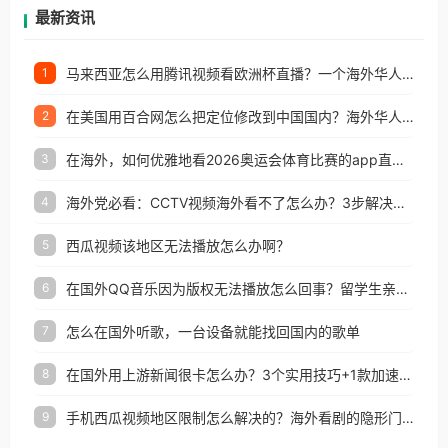
再因地区和版权限制所困扰。
最新资讯
马来西亚怎么用腾讯视频看欧洲杯直播？一个海外华人的真实困扰与破解
1
在美国用百合网怎么把定位修改到中国国内？海外华人必备的回国加速指南
2
在海外，如何优雅地看2026奥运会体育比赛的app直播？
3
海外党必看：CCTV视频海外看不了怎么办？3步解决地区限制+追剧自由
4
西瓜视频该地区无法播放怎么办啊？
5
在国外QQ音乐因为版权无法播放怎么回事？留学生亲测有效的解决办法
6
怎么在国外听歌，一台设备就能找回国内的歌单
7
在国外用上游新闻很卡怎么办？3个实用技巧+1款加速器解决海外看国内内容难题
8
手机西瓜视频地区限制怎么解决的？海外看剧的隐形门与钥匙
9