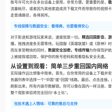
账号许可允许在多台设备上使用，非常方便。更重要的是，
稳
流量耗尽，或者因为其他家庭成员下载文件而导致你的视频卡
走普通路径，各得其所。
专线保障与数据安全：看得爽，也要看得安心
对于影迷和游戏玩家来说，速度就是一切。
精选回国影音、游
播，拖拽进度条无需等待。玩国服《英雄联盟》或《原神》时
而在享受畅快的同时，
数据安全加密，专线传输
为你保驾护航
上被窥探或窃取，保护你的账号密码和观看隐私安全无虞。
从设置到观看：简单三步重回国内网络
实际操作远比想象中简单。首先，在你常用的设备上下载并安
务器列表中选择一个“中国”或“回国”线路。最后，点击连接
刷新出来，所有内容尽数解锁。你可以像在国内一样注册、登
整个观影体验将完全回归“本土化”。
当技术遇上人情味：可靠的售后与支持