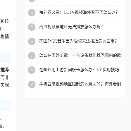
app直播？
洲等国家和地区工作、留
海外党必看：CCTV视频海外看不了怎么办？
4
学、定居等，都可以使用，
3步解决地区限制+追剧自由
，其核
不再因地区和版权限制所困
西瓜视频该地区无法播放怎么办啊？
5
），
扰。
在剧情
在国外QQ音乐因为版权无法播放怎么回事？
6
留学生亲测有效的解决办法
怎么在国外听歌，一台设备就能找回国内的歌
7
单
能推荐
在国外用上游新闻很卡怎么办？3个实用技巧
8
+1款加速器解决海外看国内内容难题
，而非
手机西瓜视频地区限制怎么解决的？海外看剧
9
能实现
的隐形门与钥匙
d、
看，