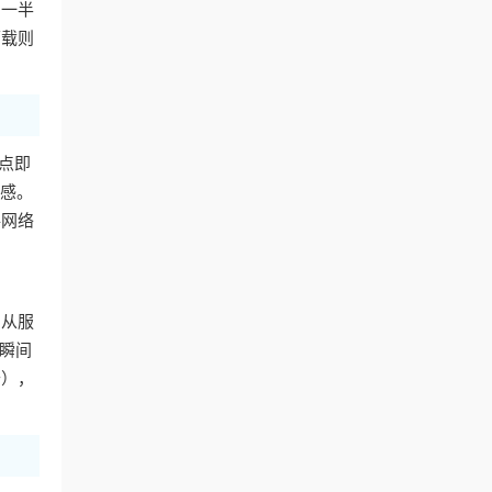
到一半
下载则
点即
败感。
共网络
，从服
面瞬间
卡），