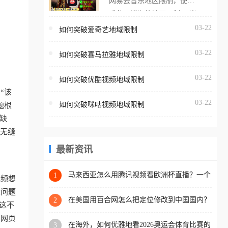
网易云音乐地区限制，使用
海外用户如香港、澳门、台
番茄取消海外地区限制。 当
湾、美国、加拿大、澳大利
在海外打开网易云音乐，却
03-22
如何突破爱奇艺地域限制
亚、欧洲等国家和地区时，
突然弹出“由于版权限制，您
腾讯视频也会像其他音乐平
03-22
所在的地区无法播放”的提示
如何突破喜马拉雅地域限制
台一样，出现地区及版权限
语。 海外用户如香港、澳
制问题，且仅能在中国大陆
03-22
如何突破优酷视频地域限制
门、台湾、美国、加拿大、
地区播放。 遇到这个问题的
“该
澳大利亚、欧洲等国家和地
朋友们，使用番茄回国加速
03-22
如何突破咪咕视频地域限制
题根
区时，网易云音乐也会像其
器，即可解决「海外用户收
缺
他音乐平台一样，出现地区
听腾讯视频地区版权限制」
新无缝
及版权限制问题，且仅能在
的问题，无论人在香港、澳
中国大陆地区播放。 遇到这
最新资讯
门、台湾、美国、加拿大、
个问题的朋友们，使用番茄
澳大利亚、欧洲等国家和地
回国加速器，即可解决「海
马来西亚怎么用腾讯视频看欧洲杯直播？一个
1
区工作、留学、定居等，都
视频想
海外华人的真实困扰与破解
外用户收听网易云音乐地区
可以使用，不再因地区和版
些问题
版权限制」的问题，无论人
在美国用百合网怎么把定位修改到中国国内？
2
权限制所困扰。
这不
海外华人必备的回国加速指南
在香港、澳门、台湾、美
的网页
在海外，如何优雅地看2026奥运会体育比赛的
3
国、加拿大、澳大利亚、欧