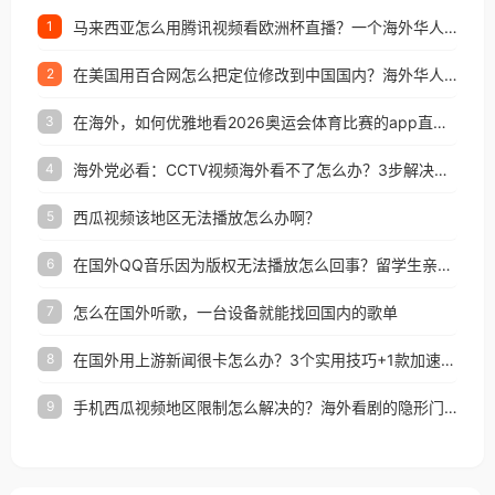
马来西亚怎么用腾讯视频看欧洲杯直播？一个海外华人的真实困扰与破解
1
在美国用百合网怎么把定位修改到中国国内？海外华人必备的回国加速指南
2
在海外，如何优雅地看2026奥运会体育比赛的app直播？
3
海外党必看：CCTV视频海外看不了怎么办？3步解决地区限制+追剧自由
4
西瓜视频该地区无法播放怎么办啊？
5
在国外QQ音乐因为版权无法播放怎么回事？留学生亲测有效的解决办法
6
怎么在国外听歌，一台设备就能找回国内的歌单
7
在国外用上游新闻很卡怎么办？3个实用技巧+1款加速器解决海外看国内内容难题
8
手机西瓜视频地区限制怎么解决的？海外看剧的隐形门与钥匙
9