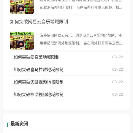
茄取消海外地区限制。 当在海外打开腾讯视频，却突
然弹出“由于版权限制，您所在的地区无法播放”的提
如何突破网易云音乐地域限制
示语。 海外用户如香港、澳门、台湾、美国、加拿
大、澳大利亚、欧洲等国家和地区时，腾讯视频也会
海外使用网易云音乐，遇到网易云音乐地区限制，使
像其他音乐平台一样，出现地区及版权限制问题，且
用番茄取消海外地区限制。 当在海外打开网易云音
仅能在中国大陆地区播放。 遇到这个问题的朋友们，
乐，却突然弹出“由于版权限制，您所在的地区无法
使用番茄回国加速器，即可解决「海外用户收听腾讯
如何突破爱奇艺地域限制
03-22
播放”的提示语。 海外用户如香港、澳门、台湾、美
视频地区版权限制」的问题，无论人在香港、澳门、
国、加拿大、澳大利亚、欧洲等国家和地区时，网易
如何突破喜马拉雅地域限制
03-22
台湾、美国、加拿大、澳大利亚、欧洲等国家和地区
云音乐也会像其他音乐平台一样，出现地区及版权限
工作、留学、定居等，都可以使用，不再因地区和版
如何突破优酷视频地域限制
03-22
制问题，且仅能在中国大陆地区播放。 遇到这个问题
权限制所困扰。
的朋友们，使用番茄回国加速器，即可解决「海外用
如何突破咪咕视频地域限制
03-22
户收听网易云音乐地区版权限制」的问题，无论人在
香港、澳门、台湾、美国、加拿大、澳大利亚、欧洲
等国家和地区工作、留学、定居等，都可以使用，不
再因地区和版权限制所困扰。
最新资讯