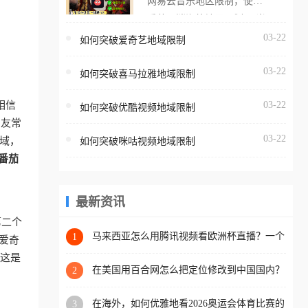
网易云音乐地区限制，使用
海外用户如香港、澳门、台
番茄取消海外地区限制。 当
湾、美国、加拿大、澳大利
在海外打开网易云音乐，却
03-22
如何突破爱奇艺地域限制
亚、欧洲等国家和地区时，
突然弹出“由于版权限制，您
腾讯视频也会像其他音乐平
03-22
所在的地区无法播放”的提示
如何突破喜马拉雅地域限制
台一样，出现地区及版权限
语。 海外用户如香港、澳
制问题，且仅能在中国大陆
相信
03-22
如何突破优酷视频地域限制
门、台湾、美国、加拿大、
地区播放。 遇到这个问题的
朋友常
澳大利亚、欧洲等国家和地
朋友们，使用番茄回国加速
03-22
地域，
如何突破咪咕视频地域限制
区时，网易云音乐也会像其
器，即可解决「海外用户收
番茄
他音乐平台一样，出现地区
听腾讯视频地区版权限制」
及版权限制问题，且仅能在
的问题，无论人在香港、澳
中国大陆地区播放。 遇到这
最新资讯
门、台湾、美国、加拿大、
个问题的朋友们，使用番茄
第二个
澳大利亚、欧洲等国家和地
回国加速器，即可解决「海
马来西亚怎么用腾讯视频看欧洲杯直播？一个
1
爱奇
区工作、留学、定居等，都
海外华人的真实困扰与破解
外用户收听网易云音乐地区
，这是
可以使用，不再因地区和版
版权限制」的问题，无论人
在美国用百合网怎么把定位修改到中国国内？
2
权限制所困扰。
海外华人必备的回国加速指南
在香港、澳门、台湾、美
在海外，如何优雅地看2026奥运会体育比赛的
3
国、加拿大、澳大利亚、欧