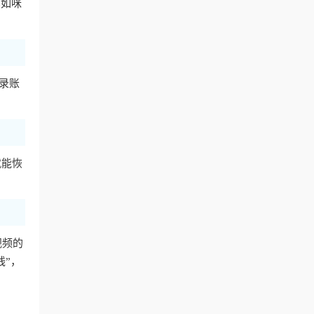
比如咪
登录账
就能恢
视频的
线”，