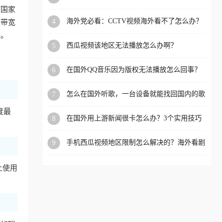
app直播？
何国家
洲等国家和地区工作、留
海外党必看：CCTV视频海外看不了怎么办？
4
和带宽
学、定居等，都可以使用，
3步解决地区限制+追剧自由
决。
不再因地区和版权限制所困
西瓜视频该地区无法播放怎么办啊？
5
扰。
在国外QQ音乐因为版权无法播放怎么回事？
6
留学生亲测有效的解决办法
怎么在国外听歌，一台设备就能找回国内的歌
7
单
度最
在国外用上游新闻很卡怎么办？3个实用技巧
8
+1款加速器解决海外看国内内容难题
手机西瓜视频地区限制怎么解决的？海外看剧
9
的隐形门与钥匙
上使用