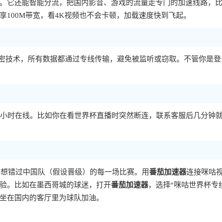
。它还能智能分流，把国内影音、游戏的流量走专门的加速线路，
100M带宽，看4K视频也不会卡顿，加载速度快到飞起。
56加密技术，所有数据都通过专线传输，避免被监听或窃取。不管你是
4小时在线。比如你在看世界杯直播时突然断连，联系客服后几分钟
不想错过中国队（假设晋级）的每一场比赛。用
番茄加速器
连接咪咕
验。比如在墨西哥城的球迷，打开
番茄加速器
，选择“咪咕世界杯专
坐在国内的客厅里为球队加油。