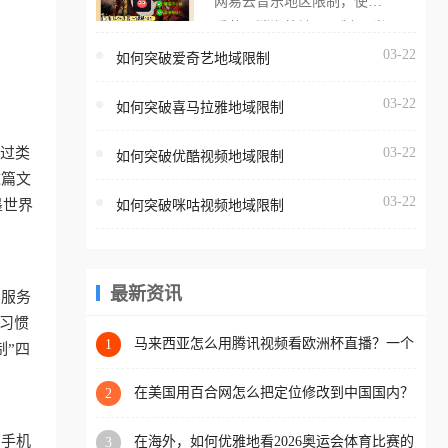
网易云音乐地区限制，使用
海外用户如香港、澳门、台
番茄取消海外地区限制。 当
湾、美国、加拿大、澳大利
在海外打开网易云音乐，却
03-22
如何突破爱奇艺地域限制
亚、欧洲等国家和地区时，
突然弹出“由于版权限制，您
腾讯视频也会像其他音乐平
03-22
所在的地区无法播放”的提示
如何突破喜马拉雅地域限制
台一样，出现地区及版权限
语。 海外用户如香港、澳
制问题，且仅能在中国大陆
有过类
03-22
如何突破优酷视频地域限制
门、台湾、美国、加拿大、
地区播放。 遇到这个问题的
这篇文
澳大利亚、欧洲等国家和地
朋友们，使用番茄回国加速
03-22
墨世界
如何突破咪咕视频地域限制
区时，网易云音乐也会像其
器，即可解决「海外用户收
他音乐平台一样，出现地区
听腾讯视频地区版权限制」
及版权限制问题，且仅能在
的问题，无论人在香港、澳
中国大陆地区播放。 遇到这
最新资讯
，服务
门、台湾、美国、加拿大、
个问题的朋友们，使用番茄
习惯
澳大利亚、欧洲等国家和地
回国加速器，即可解决「海
马来西亚怎么用腾讯视频看欧洲杯直播？一个
1
制”四
区工作、留学、定居等，都
海外华人的真实困扰与破解
外用户收听网易云音乐地区
可以使用，不再因地区和版
版权限制」的问题，无论人
在美国用百合网怎么把定位修改到中国国内？
2
权限制所困扰。
海外华人必备的回国加速指南
在香港、澳门、台湾、美
，手机
在海外，如何优雅地看2026奥运会体育比赛的
3
国、加拿大、澳大利亚、欧