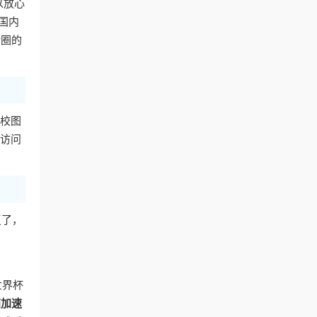
以放心
国内
转圈的
校图
器访问
复了，
世界杯
茄加速