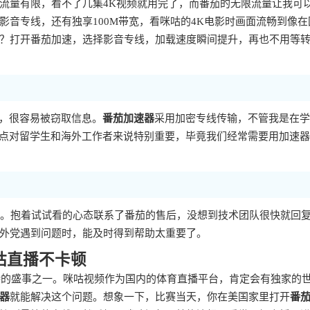
流量有限，看不了几集4K视频就用完了，而番茄的无限流量让我可
音专线，还有独享100M带宽，看咪咕的4K电影时画面流畅到像在
？打开番茄加速，选择影音专线，加载速度瞬间提升，再也不用等
下，很容易被窃取信息。
番茄加速器
采用加密专线传输，不管我是在学
这点对留学生和海外工作者来说特别重要，毕竟我们经常需要用加速
题。抱着试试看的心态联系了番茄的售后，没想到技术团队很快就回
外党遇到问题时，能及时得到帮助太重要了。
咕直播不卡顿
期待的盛事之一。咪咕视频作为国内的体育直播平台，肯定会有独家的
器
就能解决这个问题。想象一下，比赛当天，你在美国家里打开
番