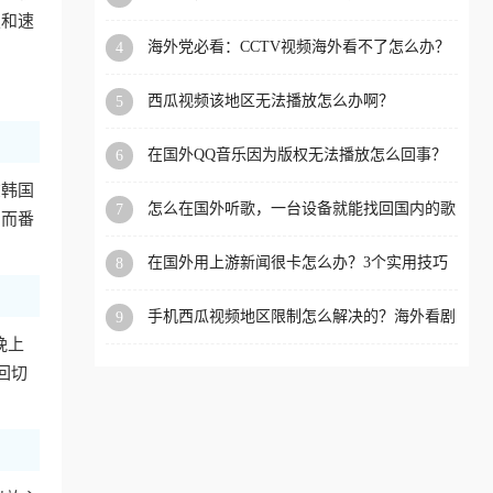
app直播？
定和速
洲等国家和地区工作、留
海外党必看：CCTV视频海外看不了怎么办？
4
学、定居等，都可以使用，
3步解决地区限制+追剧自由
不再因地区和版权限制所困
西瓜视频该地区无法播放怎么办啊？
5
扰。
在国外QQ音乐因为版权无法播放怎么回事？
6
留学生亲测有效的解决办法
在韩国
怎么在国外听歌，一台设备就能找回国内的歌
7
，而番
单
在国外用上游新闻很卡怎么办？3个实用技巧
8
+1款加速器解决海外看国内内容难题
手机西瓜视频地区限制怎么解决的？海外看剧
9
的隐形门与钥匙
晚上
来回切