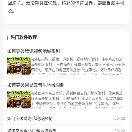
回来了。无论你身在何处，精彩的体育世界，都应当触手可
及。
热门软件教程
如何突破腾讯视频地域限制
海外使用腾讯视频，遇到腾讯视频地区限制，使用番茄取消
海外地区限制。 当在海外打开腾讯视频，却突然弹出“由于版
权限制，您所在的地区无法播放”的提示语。 海外用户如香
港、澳门、台湾、美国、加拿大、澳大利亚、欧洲等国家和
地区时，腾讯视频也会像其他音乐平台一样，出现地区及版
如何突破网易云音乐地域限制
权限制问题，且仅能在中国大陆地区播放。 遇到这个问题的
朋友们，使用番茄回国加速器，即可解决「海外用户收听腾
海外使用网易云音乐，遇到网易云音乐地区限制，使用番茄
讯视频地区版权限制」的问题，无论人在香港、澳门、台
取消海外地区限制。 当在海外打开网易云音乐，却突然弹出
湾、美国、加拿大、澳大利亚、欧洲等国家和地区工作、留
“由于版权限制，您所在的地区无法播放”的提示语。 海外用
学、定居等，都可以使用，不再因地区和版权限制所困扰。
户如香港、澳门、台湾、美国、加拿大、澳大利亚、欧洲等
国家和地区时，网易云音乐也会像其他音乐平台一样，出现
如何突破爱奇艺地域限制
03-22
地区及版权限制问题，且仅能在中国大陆地区播放。 遇到这
个问题的朋友们，使用番茄回国加速器，即可解决「海外用
如何突破喜马拉雅地域限制
户收听网易云音乐地区版权限制」的问题，无论人在香港、
03-22