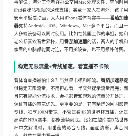
事解说；海外工作者在办公室用Mac处理文件，空闲时用
iPad看咪咕视频的足球直播；甚至一家人在海外，孩子用
安卓平板看动画，大人用iPhone看体育赛事——
番茄加速
器
支持Android、iOS、Windows、Mac多个平台，而且一
人多端设备可以同时使用。比如在韩国工作的李姐，她和
老公都喜欢看世界杯，用
番茄加速器
的话，两人的手机和
家里的电脑都能同时连，不用抢设备，也不用额外付费。
稳定无限流量+专线加速，看直播不卡顿
看体育直播最怕什么？当然是卡顿和断流。
番茄加速器
提
供稳定无限流量，不用担心看一半突然提示流量用完；而
且它有智能分流技术，会把影音和游戏的流量分开处理，
保证直播的带宽优先。更重要的是，它有精选的回国影音
专线，独享100M带宽，不管是看4K的世界杯直播，还是
高清的NBA赛事，都能流畅到底。比如在越南看B站世界
杯中文解说时，用番茄的影音专线，画面清晰，声音同
步，就像在国内看一样。