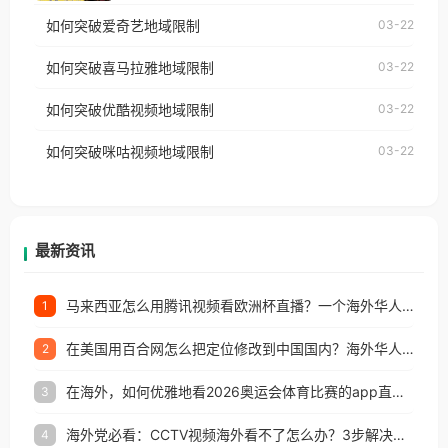
乐，却突然弹出“由于版权限制，您所在的地区无法
使用番茄回国加速器，即可解决「海外用户收听腾讯
如何突破爱奇艺地域限制
03-22
播放”的提示语。 海外用户如香港、澳门、台湾、美
视频地区版权限制」的问题，无论人在香港、澳门、
国、加拿大、澳大利亚、欧洲等国家和地区时，网易
如何突破喜马拉雅地域限制
03-22
台湾、美国、加拿大、澳大利亚、欧洲等国家和地区
云音乐也会像其他音乐平台一样，出现地区及版权限
工作、留学、定居等，都可以使用，不再因地区和版
如何突破优酷视频地域限制
03-22
制问题，且仅能在中国大陆地区播放。 遇到这个问题
权限制所困扰。
的朋友们，使用番茄回国加速器，即可解决「海外用
如何突破咪咕视频地域限制
03-22
户收听网易云音乐地区版权限制」的问题，无论人在
香港、澳门、台湾、美国、加拿大、澳大利亚、欧洲
等国家和地区工作、留学、定居等，都可以使用，不
再因地区和版权限制所困扰。
最新资讯
马来西亚怎么用腾讯视频看欧洲杯直播？一个海外华人的真实困扰与破解
1
在美国用百合网怎么把定位修改到中国国内？海外华人必备的回国加速指南
2
在海外，如何优雅地看2026奥运会体育比赛的app直播？
3
海外党必看：CCTV视频海外看不了怎么办？3步解决地区限制+追剧自由
4