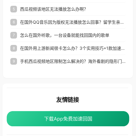
西瓜视频该地区无法播放怎么办啊？
5
在国外QQ音乐因为版权无法播放怎么回事？留学生亲测有效的解决办法
6
怎么在国外听歌，一台设备就能找回国内的歌单
7
在国外用上游新闻很卡怎么办？3个实用技巧+1款加速器解决海外看国内内容难题
8
手机西瓜视频地区限制怎么解决的？海外看剧的隐形门与钥匙
9
友情链接
番茄加速器
下载App免费加速回国
下载App免费加速回国