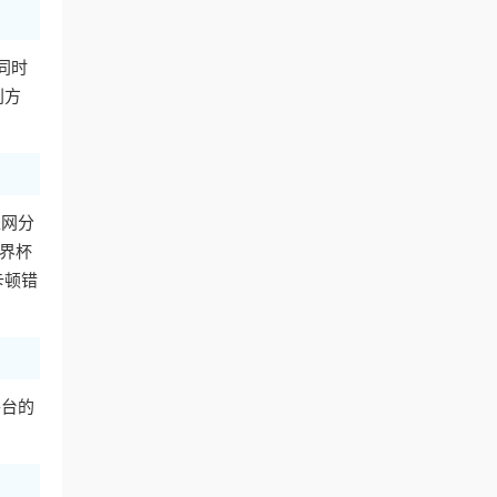
以同时
别方
上网分
世界杯
卡顿错
平台的