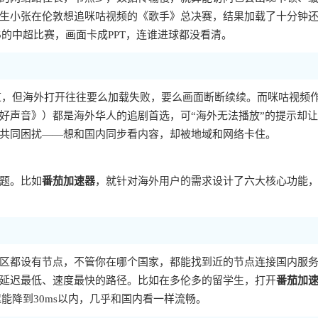
生小张在伦敦想追咪咕视频的《歌手》总决赛，结果加载了十分钟
5的中超比赛，画面卡成PPT，连谁进球都没看清。
渠道，但海外打开往往要么加载失败，要么画面断断续续。而咪咕视频
好声音》）都是海外华人的追剧首选，可“海外无法播放”的提示却
共同困扰——想和国内同步看内容，却被地域和网络卡住。
题。比如
番茄加速器
，就针对海外用户的需求设计了六大核心功能
区都设有节点，不管你在哪个国家，都能找到近的节点连接国内服
延迟最低、速度最快的路径。比如在多伦多的留学生，打开
番茄加
能降到30ms以内，几乎和国内看一样流畅。