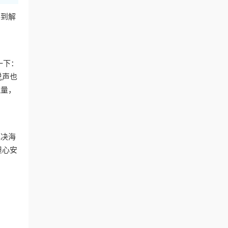
得到解
一下：
说声也
流量，
解决海
担心安