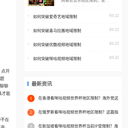
网易云音乐地区限制，使用
海外用户如香港、澳门、台
番茄取消海外地区限制。 当
湾、美国、加拿大、澳大利
在海外打开网易云音乐，却
03-22
如何突破爱奇艺地域限制
亚、欧洲等国家和地区时，
突然弹出“由于版权限制，您
腾讯视频也会像其他音乐平
03-22
所在的地区无法播放”的提示
如何突破喜马拉雅地域限制
台一样，出现地区及版权限
语。 海外用户如香港、澳
制问题，且仅能在中国大陆
03-22
如何突破优酷视频地域限制
门、台湾、美国、加拿大、
地区播放。 遇到这个问题的
澳大利亚、欧洲等国家和地
朋友们，使用番茄回国加速
03-22
如何突破咪咕视频地域限制
区时，网易云音乐也会像其
器，即可解决「海外用户收
他音乐平台一样，出现地区
听腾讯视频地区版权限制」
；点开
及版权限制问题，且仅能在
的问题，无论人在香港、澳
问题
中国大陆地区播放。 遇到这
最新资讯
门、台湾、美国、加拿大、
聊聊
个问题的朋友们，使用番茄
澳大利亚、欧洲等国家和地
具才能
回国加速器，即可解决「海
在香港看咪咕视频世界杯地区限制？海外党这
1
区工作、留学、定居等，都
样破局连看7天不卡顿！
外用户收听网易云音乐地区
可以使用，不再因地区和版
版权限制」的问题，无论人
在俄罗斯看咪咕视频世界杯地区限制？这篇指
2
权限制所困扰。
南帮你流畅看中文解说赛事
在香港、澳门、台湾、美
P不在
在新加坡看咪咕视频世界杯当前IP受限制？海
3
国、加拿大、澳大利亚、欧
缓冲，