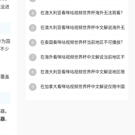
外党看体育赛事的终极破局指南
洲等国家和地区工作、留
还没进
在澳大利亚看咪咕视频世界杯海外无法观看？
4
学、定居等，都可以使用，
海外党看国内体育直播的终极解法
不再因地区和版权限制所困
在澳大利亚看咪咕视频世界杯中文解说海外无
5
扰。
法观看？这篇指南帮你搞定所有体育直播难题
作为国
在泰国看咪咕视频世界杯当前地区不可播放？
6
海外党破局看中文解说赛事指南
让不少
在海外看咪咕视频世界杯中文解说当前地区不
7
可播放？这篇指南帮你搞定所有体育赛事直播
难题
在澳大利亚看咪咕视频世界杯中文解说地区限
8
，覆盖
制？这篇指南帮你搞定海外观赛难题
在加拿大看咪咕视频世界杯中文解说仅限中国
9
大陆？这篇指南帮你轻松解锁中文解说和赛事
直播
务器。
速器
，