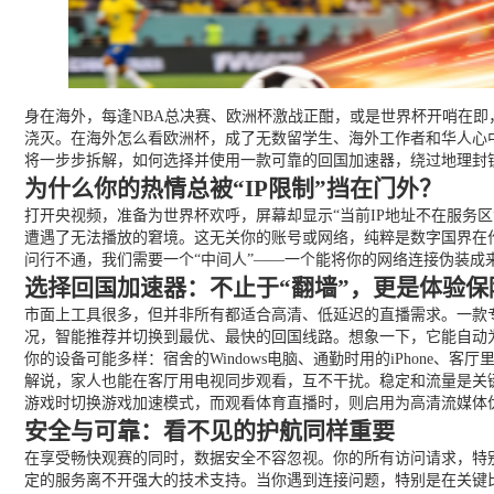
身在海外，每逢NBA总决赛、欧洲杯激战正酣，或是世界杯开哨在即
浇灭。在海外怎么看欧洲杯，成了无数留学生、海外工作者和华人心
将一步步拆解，如何选择并使用一款可靠的回国加速器，绕过地理封
为什么你的热情总被“IP限制”挡在门外？
打开央视频，准备为世界杯欢呼，屏幕却显示“当前IP地址不在服务区
遭遇了无法播放的窘境。这无关你的账号或网络，纯粹是数字国界在
问行不通，我们需要一个“中间人”——一个能将你的网络连接伪装成
选择回国加速器：不止于“翻墙”，更是体验保
市面上工具很多，但并非所有都适合高清、低延迟的直播需求。一款
况，智能推荐并切换到最优、最快的回国线路。想象一下，它能自动为
你的设备可能多样：宿舍的Windows电脑、通勤时用的iPhone、
解说，家人也能在客厅用电视同步观看，互不干扰。稳定和流量是关
游戏时切换游戏加速模式，而观看体育直播时，则启用为高清流媒体
安全与可靠：看不见的护航同样重要
在享受畅快观赛的同时，数据安全不容忽视。你的所有访问请求，特
定的服务离不开强大的技术支持。当你遇到连接问题，特别是在关键