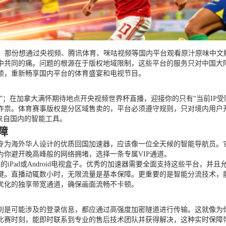
，那份想通过央视频、腾讯体育、咪咕视频等国内平台观看原汁原味中文解说
中共同的痛。问题的根源在于版权地域限制，这些平台的服务只对中国大陆
锁，重新畅享国内平台的体育盛宴和电视节目。
”；在加拿大满怀期待地点开央视频世界杯直播，迎接你的只有“当前IP
作祟。体育赛事版权是分区域售卖的，平台必须遵守规则，只对境内用户开
来自国内的智能工具。
障
专为海外华人设计的优质回国加速器，应该像一位全天候的智能导航员。
你避开晚高峰般的网络拥堵，选择一条专属VIP通道。
客厅里的iPad或Android电视盒子。优秀的加速器需要全面支持这些平
键。直播动辄数小时，无限流量是基本保障。更重要的是智能分流技术，
优化的独享带宽通道，确保画面流畅不卡顿。
别是可能涉及的登录信息，都应通过高强度加密隧道进行传输。这就像为
比赛时刻，能即时联系到专业的售后技术团队并获得解决，这种实时保障