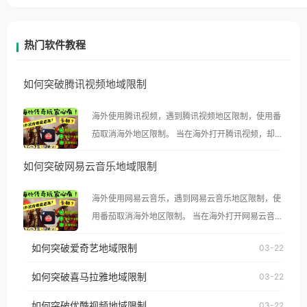
热门软件教程
如何突破腾讯视频地域限制
海外使用腾讯视频，遇到腾讯视频地区限制，使用番
茄取消海外地区限制。 当在海外打开腾讯视频，却突
然弹出“由于版权限制，您所在的地区无法播放”的提
如何突破网易云音乐地域限制
示语。 海外用户如香港、澳门、台湾、美国、加拿
大、澳大利亚、欧洲等国家和地区时，腾讯视频也会
海外使用网易云音乐，遇到网易云音乐地区限制，使
像其他音乐平台一样，出现地区及版权限制问题，且
用番茄取消海外地区限制。 当在海外打开网易云音
仅能在中国大陆地区播放。 遇到这个问题的朋友们，
乐，却突然弹出“由于版权限制，您所在的地区无法
使用番茄回国加速器，即可解决「海外用户收听腾讯
如何突破爱奇艺地域限制
03-22
播放”的提示语。 海外用户如香港、澳门、台湾、美
视频地区版权限制」的问题，无论人在香港、澳门、
国、加拿大、澳大利亚、欧洲等国家和地区时，网易
如何突破喜马拉雅地域限制
03-22
台湾、美国、加拿大、澳大利亚、欧洲等国家和地区
云音乐也会像其他音乐平台一样，出现地区及版权限
工作、留学、定居等，都可以使用，不再因地区和版
如何突破优酷视频地域限制
03-22
制问题，且仅能在中国大陆地区播放。 遇到这个问题