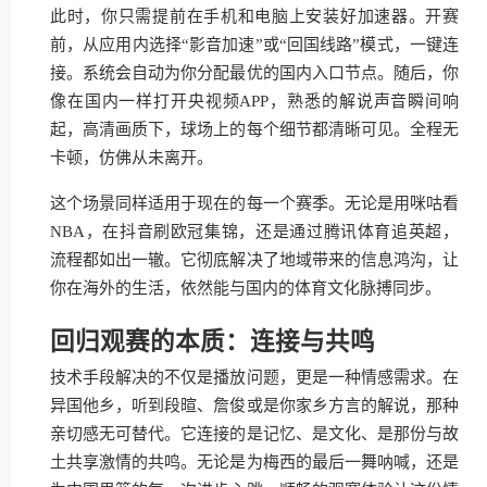
此时，你只需提前在手机和电脑上安装好加速器。开赛
前，从应用内选择“影音加速”或“回国线路”模式，一键连
接。系统会自动为你分配最优的国内入口节点。随后，你
像在国内一样打开央视频APP，熟悉的解说声音瞬间响
起，高清画质下，球场上的每个细节都清晰可见。全程无
卡顿，仿佛从未离开。
这个场景同样适用于现在的每一个赛季。无论是用咪咕看
NBA，在抖音刷欧冠集锦，还是通过腾讯体育追英超，
流程都如出一辙。它彻底解决了地域带来的信息鸿沟，让
你在海外的生活，依然能与国内的体育文化脉搏同步。
回归观赛的本质：连接与共鸣
技术手段解决的不仅是播放问题，更是一种情感需求。在
异国他乡，听到段暄、詹俊或是你家乡方言的解说，那种
亲切感无可替代。它连接的是记忆、是文化、是那份与故
土共享激情的共鸣。无论是为梅西的最后一舞呐喊，还是