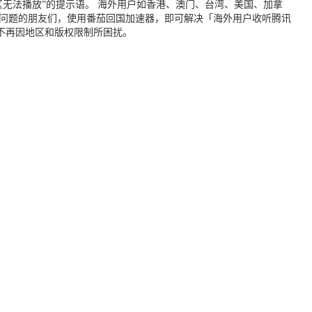
无法播放”的提示语。 海外用户如香港、澳门、台湾、美国、加拿
个问题的朋友们，使用番茄回国加速器，即可解决「海外用户收听腾讯
不再因地区和版权限制所困扰。