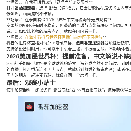
**场景1：在俄罗斯看B站世界杯当前IP受限制**
打开
番茄加速器
，选择“影音加速”模式，它会智能推荐最优的国内节
低延迟，画面流畅不卡顿。
**场景2：在泰国看CCTV5世界杯中文解说海外无法观看**
泰国的网络环境有时不稳定，但番茄的全球节点能解决这个问题。打
说，比如贺炜老师的精彩点评，就像在国内看一样。
**场景3：
在海外看抖音世界杯直播当前地区不可播放
**
抖音的世界杯直播对海外IP限制严格，但用
番茄加速器
就能轻松破解
支持多设备同时用，你可以用手机看直播，平板看回放，不影响体验
2026美加墨世界杯：提前准备，中文解说不缺
2026年美加墨世界杯是全球球迷的盛宴，海外党当然不想错过。到
的直播，打开番茄连接国内节点，就能听到熟悉的解说声音；或者在
国内的朋友一起连麦看球，就像在同一个房间一样。
最后：观赛小贴士
使用加速器时，建议选择“影音专线”或“体育直播专线”，这样能获