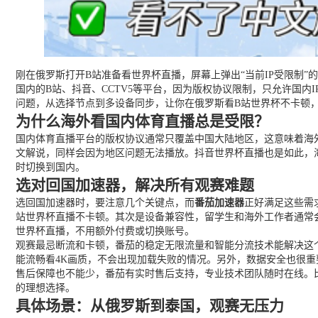
刚在俄罗斯打开B站准备看世界杯直播，屏幕上弹出“当前IP受限制
国内的B站、抖音、CCTV5等平台，因为版权协议限制，只允许国
问题，从选择节点到多设备同步，让你在俄罗斯看B站世界杯不卡顿，
为什么海外看国内体育直播总是受限？
国内体育直播平台的版权协议通常只覆盖中国大陆地区，这意味着海外
文解说，同样会因为地区问题无法播放。抖音世界杯直播也是如此，海
时切换到国内。
选对回国加速器，解决所有观赛难题
选回国加速器时，要注意几个关键点，而
番茄加速器
正好满足这些需
站世界杯直播不卡顿。其次是设备兼容性，留学生和海外工作者通常会用多种
世界杯直播，不用额外付费或切换账号。
观赛最忌断流和卡顿，番茄的稳定无限流量和智能分流技术能解决这
能流畅看4K画质，不会出现加载失败的情况。另外，数据安全也很重
售后保障也不能少，番茄有实时售后支持，专业技术团队随时在线。
的理想选择。
具体场景：从俄罗斯到泰国，观赛无压力