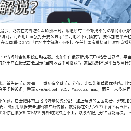
”的提示；或者在海外怎么看欧洲杯时，翻遍所有平台都找不到熟悉的中文
内IP访问，海外用户直接打开要么显示“当前地区不可播放”，要么加载半
在泰国看CCTV5世界杯中文解说不限制，在任何国家看抖音世界杯直播
IP访问时会被系统自动拦截。比如你在俄罗斯想打开B站看世界杯，平台检
外用户直接点击会显示“当前地区不可播放”。这些限制不是平台故意针
求。首先是节点覆盖——番茄有全球节点分布，能智能推荐最优线路。比
设备，番茄支持Android、iOS、Windows、mac，而且一人多
个问题。它会把体育直播的流量优先分配，加上精选的回国影音、游戏加速
要，番茄用数据安全加密和专线传输，就算你在公共Wi-Fi环境下看直播
比如你在俄罗斯看B站世界杯时突然连不上，联系客服几分钟就能解决，