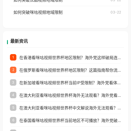
权限制所困扰。
的朋友们，使用番茄回国加速器，即可解决「海外用
如何突破咪咕视频地域限制
03-22
户收听网易云音乐地区版权限制」的问题，无论人在
香港、澳门、台湾、美国、加拿大、澳大利亚、欧洲
等国家和地区工作、留学、定居等，都可以使用，不
再因地区和版权限制所困扰。
最新资讯
在香港看咪咕视频世界杯地区限制？海外党这样破局连看7天不卡顿！
1
在俄罗斯看咪咕视频世界杯地区限制？这篇指南帮你流畅看中文解说赛事
2
在新加坡看咪咕视频世界杯当前IP受限制？海外党看体育赛事的终极破局指南
3
在澳大利亚看咪咕视频世界杯海外无法观看？海外党看国内体育直播的终极解法
4
在澳大利亚看咪咕视频世界杯中文解说海外无法观看？这篇指南帮你搞定所有体育直播难题
5
在泰国看咪咕视频世界杯当前地区不可播放？海外党破局看中文解说赛事指南
6