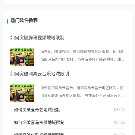
热门软件教程
如何突破腾讯视频地域限制
海外使用腾讯视频，遇到腾讯视频地区限制，使用番
茄取消海外地区限制。 当在海外打开腾讯视频，却突
然弹出“由于版权限制，您所在的地区无法播放”的提
如何突破网易云音乐地域限制
示语。 海外用户如香港、澳门、台湾、美国、加拿
大、澳大利亚、欧洲等国家和地区时，腾讯视频也会
海外使用网易云音乐，遇到网易云音乐地区限制，使
像其他音乐平台一样，出现地区及版权限制问题，且
用番茄取消海外地区限制。 当在海外打开网易云音
仅能在中国大陆地区播放。 遇到这个问题的朋友们，
乐，却突然弹出“由于版权限制，您所在的地区无法
使用番茄回国加速器，即可解决「海外用户收听腾讯
如何突破爱奇艺地域限制
03-22
播放”的提示语。 海外用户如香港、澳门、台湾、美
视频地区版权限制」的问题，无论人在香港、澳门、
国、加拿大、澳大利亚、欧洲等国家和地区时，网易
如何突破喜马拉雅地域限制
03-22
台湾、美国、加拿大、澳大利亚、欧洲等国家和地区
云音乐也会像其他音乐平台一样，出现地区及版权限
工作、留学、定居等，都可以使用，不再因地区和版
如何突破优酷视频地域限制
03-22
制问题，且仅能在中国大陆地区播放。 遇到这个问题