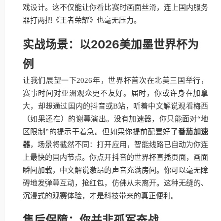
戏设计。这不仅能让你看比赛时画面丝滑，连上国内服务
器打两把《王者荣耀》也毫无压力。
实战场景：以2026美加墨世界杯为
例
让我们展望一下2026年，世界杯首次在北美三国举行，
赛事时间对亚洲观众更不友好。届时，你或许身在加拿
大，却想通过国内的抖音或B站，听着中文解说观看梅西
（如果还在）的谢幕演出。没有加速器，你只能面对“地
区限制”的提示干着急。但如果你提前配置好了
番茄加速
器
，场景将截然不同：打开应用，智能线路已自动为你连
上最快的国内节点。你点开抖音的世界杯直播页面，画面
瞬间加载，中文解说激昂的声音充满房间。你可以毫无障
碍地发弹幕互动，抢红包，仿佛从未离开。这种无缝的、
沉浸式的观赛体验，才是科技带来的真正便利。
售后保障：你并非孤军奋战