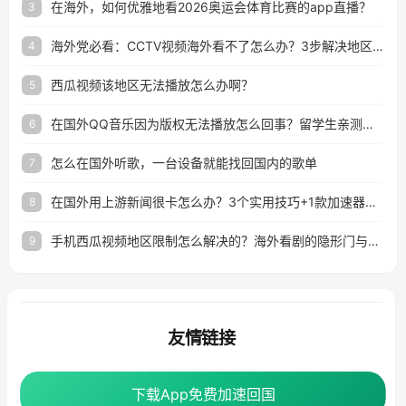
在海外，如何优雅地看2026奥运会体育比赛的app直播？
3
海外党必看：CCTV视频海外看不了怎么办？3步解决地区限制+追剧自由
4
西瓜视频该地区无法播放怎么办啊？
5
在国外QQ音乐因为版权无法播放怎么回事？留学生亲测有效的解决办法
6
怎么在国外听歌，一台设备就能找回国内的歌单
7
在国外用上游新闻很卡怎么办？3个实用技巧+1款加速器解决海外看国内内容难题
8
手机西瓜视频地区限制怎么解决的？海外看剧的隐形门与钥匙
9
友情链接
番茄加速器
下载App免费加速回国
下载App免费加速回国