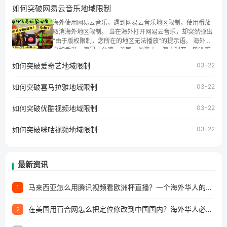
地区时，腾讯视频也会像其他音乐平台一样，出现地区及版
如何突破网易云音乐地域限制
权限制问题，且仅能在中国大陆地区播放。 遇到这个问题的
朋友们，使用番茄回国加速器，即可解决「海外用户收听腾
海外使用网易云音乐，遇到网易云音乐地区限制，使用番茄
讯视频地区版权限制」的问题，无论人在香港、澳门、台
取消海外地区限制。 当在海外打开网易云音乐，却突然弹出
湾、美国、加拿大、澳大利亚、欧洲等国家和地区工作、留
“由于版权限制，您所在的地区无法播放”的提示语。 海外用
学、定居等，都可以使用，不再因地区和版权限制所困扰。
户如香港、澳门、台湾、美国、加拿大、澳大利亚、欧洲等
国家和地区时，网易云音乐也会像其他音乐平台一样，出现
如何突破爱奇艺地域限制
03-22
地区及版权限制问题，且仅能在中国大陆地区播放。 遇到这
个问题的朋友们，使用番茄回国加速器，即可解决「海外用
如何突破喜马拉雅地域限制
户收听网易云音乐地区版权限制」的问题，无论人在香港、
03-22
澳门、台湾、美国、加拿大、澳大利亚、欧洲等国家和地区
工作、留学、定居等，都可以使用，不再因地区和版权限制
如何突破优酷视频地域限制
03-22
所困扰。
如何突破咪咕视频地域限制
03-22
最新资讯
马来西亚怎么用腾讯视频看欧洲杯直播？一个海外华人的真实困扰与破解
1
在美国用百合网怎么把定位修改到中国国内？海外华人必备的回国加速指南
2