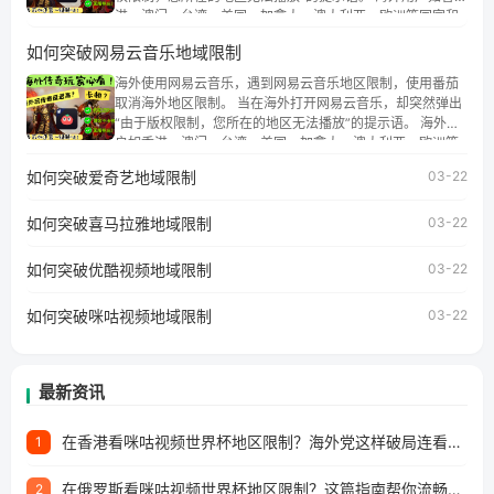
港、澳门、台湾、美国、加拿大、澳大利亚、欧洲等国家和
地区时，腾讯视频也会像其他音乐平台一样，出现地区及版
如何突破网易云音乐地域限制
权限制问题，且仅能在中国大陆地区播放。 遇到这个问题的
朋友们，使用番茄回国加速器，即可解决「海外用户收听腾
海外使用网易云音乐，遇到网易云音乐地区限制，使用番茄
讯视频地区版权限制」的问题，无论人在香港、澳门、台
取消海外地区限制。 当在海外打开网易云音乐，却突然弹出
湾、美国、加拿大、澳大利亚、欧洲等国家和地区工作、留
“由于版权限制，您所在的地区无法播放”的提示语。 海外用
学、定居等，都可以使用，不再因地区和版权限制所困扰。
户如香港、澳门、台湾、美国、加拿大、澳大利亚、欧洲等
国家和地区时，网易云音乐也会像其他音乐平台一样，出现
如何突破爱奇艺地域限制
03-22
地区及版权限制问题，且仅能在中国大陆地区播放。 遇到这
个问题的朋友们，使用番茄回国加速器，即可解决「海外用
如何突破喜马拉雅地域限制
户收听网易云音乐地区版权限制」的问题，无论人在香港、
03-22
澳门、台湾、美国、加拿大、澳大利亚、欧洲等国家和地区
工作、留学、定居等，都可以使用，不再因地区和版权限制
如何突破优酷视频地域限制
03-22
所困扰。
如何突破咪咕视频地域限制
03-22
最新资讯
在香港看咪咕视频世界杯地区限制？海外党这样破局连看7天不卡顿！
1
在俄罗斯看咪咕视频世界杯地区限制？这篇指南帮你流畅看中文解说赛事
2