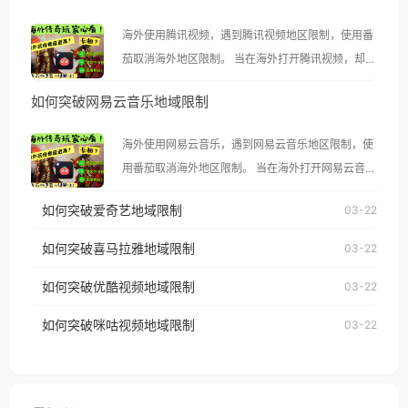
海外使用腾讯视频，遇到腾讯视频地区限制，使用番
茄取消海外地区限制。 当在海外打开腾讯视频，却突
然弹出“由于版权限制，您所在的地区无法播放”的提
如何突破网易云音乐地域限制
示语。 海外用户如香港、澳门、台湾、美国、加拿
大、澳大利亚、欧洲等国家和地区时，腾讯视频也会
海外使用网易云音乐，遇到网易云音乐地区限制，使
像其他音乐平台一样，出现地区及版权限制问题，且
用番茄取消海外地区限制。 当在海外打开网易云音
仅能在中国大陆地区播放。 遇到这个问题的朋友们，
乐，却突然弹出“由于版权限制，您所在的地区无法
使用番茄回国加速器，即可解决「海外用户收听腾讯
如何突破爱奇艺地域限制
03-22
播放”的提示语。 海外用户如香港、澳门、台湾、美
视频地区版权限制」的问题，无论人在香港、澳门、
国、加拿大、澳大利亚、欧洲等国家和地区时，网易
如何突破喜马拉雅地域限制
03-22
台湾、美国、加拿大、澳大利亚、欧洲等国家和地区
云音乐也会像其他音乐平台一样，出现地区及版权限
工作、留学、定居等，都可以使用，不再因地区和版
如何突破优酷视频地域限制
03-22
制问题，且仅能在中国大陆地区播放。 遇到这个问题
权限制所困扰。
的朋友们，使用番茄回国加速器，即可解决「海外用
如何突破咪咕视频地域限制
03-22
户收听网易云音乐地区版权限制」的问题，无论人在
香港、澳门、台湾、美国、加拿大、澳大利亚、欧洲
等国家和地区工作、留学、定居等，都可以使用，不
再因地区和版权限制所困扰。