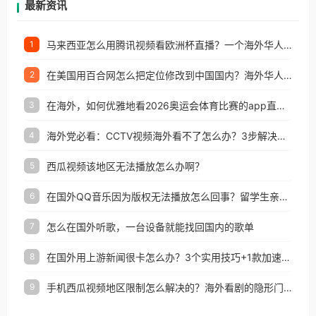
最新资讯
马来西亚怎么用腾讯视频看欧洲杯直播？一个海外华人的真实困扰与破解
1
在美国用百合网怎么把定位修改到中国国内？海外华人必备的回国加速指南
2
在海外，如何优雅地看2026奥运会体育比赛的app直播？
3
海外党必看：CCTV视频海外看不了怎么办？3步解决地区限制+追剧自由
4
西瓜视频该地区无法播放怎么办啊？
5
在国外QQ音乐因为版权无法播放怎么回事？留学生亲测有效的解决办法
6
怎么在国外听歌，一台设备就能找回国内的歌单
7
在国外用上游新闻很卡怎么办？3个实用技巧+1款加速器解决海外看国内内容难题
8
手机西瓜视频地区限制怎么解决的？海外看剧的隐形门与钥匙
9