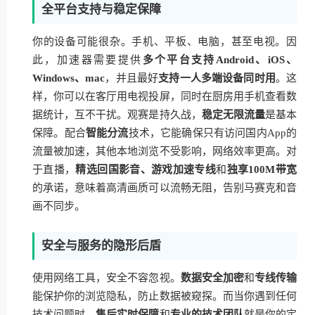
全平台支持与稳定保障
你的设备可能很杂。手机、平板、电脑，甚至电视。因
此，加速器需要提供
多个平台支持Android、iOS、
Windows、mac
，并且最好
支持一人多端设备同时用
。这
样，你可以在客厅用电视投屏，同时在厨房用手机查看数
据统计，互不干扰。观赛是持久战，
稳定无限流量
是基本
保障。配合
智能分流
技术，它能确保只有访问国内App的
流量被加速，其他本地浏览不受影响，网络效率更高。对
于直播，
精选回国影音、游戏加速专线
和
独享100M带宽
的承诺，意味着高清画质可以流畅无阻，告别马赛克和音
画不同步。
安全与服务的隐形后盾
使用网络工具，安全不容忽视。
数据安全加密
和
专线传输
能保护你的浏览隐私，防止数据被窥探。而当你遇到任何
技术问题时，
售后实时保障
和
专业的技术团队
就是你的定