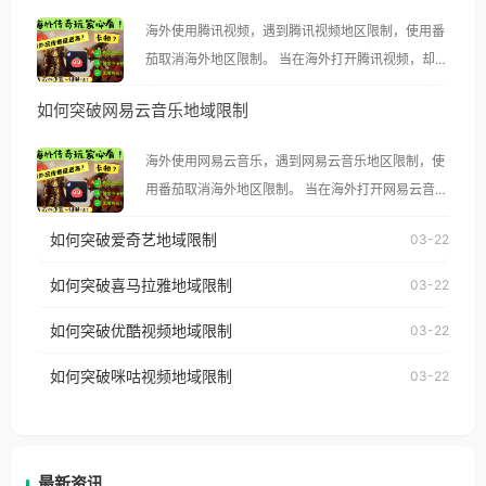
海外使用腾讯视频，遇到腾讯视频地区限制，使用番
茄取消海外地区限制。 当在海外打开腾讯视频，却突
然弹出“由于版权限制，您所在的地区无法播放”的提
如何突破网易云音乐地域限制
示语。 海外用户如香港、澳门、台湾、美国、加拿
大、澳大利亚、欧洲等国家和地区时，腾讯视频也会
海外使用网易云音乐，遇到网易云音乐地区限制，使
像其他音乐平台一样，出现地区及版权限制问题，且
用番茄取消海外地区限制。 当在海外打开网易云音
仅能在中国大陆地区播放。 遇到这个问题的朋友们，
乐，却突然弹出“由于版权限制，您所在的地区无法
使用番茄回国加速器，即可解决「海外用户收听腾讯
如何突破爱奇艺地域限制
03-22
播放”的提示语。 海外用户如香港、澳门、台湾、美
视频地区版权限制」的问题，无论人在香港、澳门、
国、加拿大、澳大利亚、欧洲等国家和地区时，网易
如何突破喜马拉雅地域限制
03-22
台湾、美国、加拿大、澳大利亚、欧洲等国家和地区
云音乐也会像其他音乐平台一样，出现地区及版权限
工作、留学、定居等，都可以使用，不再因地区和版
如何突破优酷视频地域限制
03-22
制问题，且仅能在中国大陆地区播放。 遇到这个问题
权限制所困扰。
的朋友们，使用番茄回国加速器，即可解决「海外用
如何突破咪咕视频地域限制
03-22
户收听网易云音乐地区版权限制」的问题，无论人在
香港、澳门、台湾、美国、加拿大、澳大利亚、欧洲
等国家和地区工作、留学、定居等，都可以使用，不
再因地区和版权限制所困扰。
最新资讯