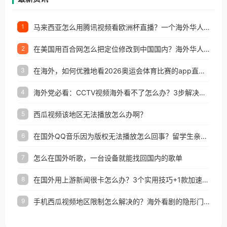
马来西亚怎么用腾讯视频看欧洲杯直播？一个海外华人的真实困扰与破解
1
在美国用百合网怎么把定位修改到中国国内？海外华人必备的回国加速指南
2
在海外，如何优雅地看2026奥运会体育比赛的app直播？
3
海外党必看：CCTV视频海外看不了怎么办？3步解决地区限制+追剧自由
4
西瓜视频该地区无法播放怎么办啊？
5
在国外QQ音乐因为版权无法播放怎么回事？留学生亲测有效的解决办法
6
怎么在国外听歌，一台设备就能找回国内的歌单
7
在国外用上游新闻很卡怎么办？3个实用技巧+1款加速器解决海外看国内内容难题
8
手机西瓜视频地区限制怎么解决的？海外看剧的隐形门与钥匙
9