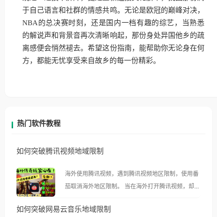
于自己语言和社群的情感共鸣。无论是欧冠的巅峰对决，
NBA的总决赛时刻，还是国内一档有趣的综艺，当熟悉
的解说声和背景音再次清晰响起，那份身处异国他乡的疏
离感便会悄然褪去。希望这份指南，能帮助你无论身在何
方，都能无忧享受来自故乡的每一份精彩。
热门软件教程
如何突破腾讯视频地域限制
海外使用腾讯视频，遇到腾讯视频地区限制，使用番
茄取消海外地区限制。 当在海外打开腾讯视频，却突
然弹出“由于版权限制，您所在的地区无法播放”的提
如何突破网易云音乐地域限制
示语。 海外用户如香港、澳门、台湾、美国、加拿