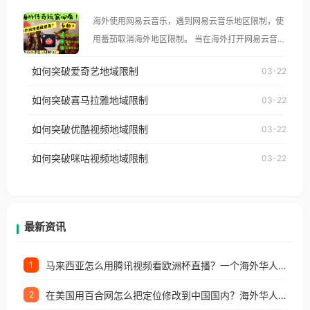
大、澳大利亚、欧洲等国家和地区时，腾讯视频也会
海外使用网易云音乐，遇到网易云音乐地区限制，使
像其他音乐平台一样，出现地区及版权限制问题，且
用番茄取消海外地区限制。 当在海外打开网易云音
仅能在中国大陆地区播放。 遇到这个问题的朋友们，
乐，却突然弹出“由于版权限制，您所在的地区无法
使用番茄回国加速器，即可解决「海外用户收听腾讯
如何突破爱奇艺地域限制
03-22
播放”的提示语。 海外用户如香港、澳门、台湾、美
视频地区版权限制」的问题，无论人在香港、澳门、
国、加拿大、澳大利亚、欧洲等国家和地区时，网易
如何突破喜马拉雅地域限制
03-22
台湾、美国、加拿大、澳大利亚、欧洲等国家和地区
云音乐也会像其他音乐平台一样，出现地区及版权限
工作、留学、定居等，都可以使用，不再因地区和版
如何突破优酷视频地域限制
03-22
制问题，且仅能在中国大陆地区播放。 遇到这个问题
权限制所困扰。
的朋友们，使用番茄回国加速器，即可解决「海外用
如何突破咪咕视频地域限制
03-22
户收听网易云音乐地区版权限制」的问题，无论人在
香港、澳门、台湾、美国、加拿大、澳大利亚、欧洲
等国家和地区工作、留学、定居等，都可以使用，不
再因地区和版权限制所困扰。
最新资讯
马来西亚怎么用腾讯视频看欧洲杯直播？一个海外华人的真实困扰与破解
1
在美国用百合网怎么把定位修改到中国国内？海外华人必备的回国加速指南
2