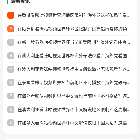
最新资讯
在香港看咪咕视频世界杯地区限制？海外党这样破局连看7天不卡顿！
1
在俄罗斯看咪咕视频世界杯地区限制？这篇指南帮你流畅看中文解说赛事
2
在新加坡看咪咕视频世界杯当前IP受限制？海外党看体育赛事的终极破局指南
3
在澳大利亚看咪咕视频世界杯海外无法观看？海外党看国内体育直播的终极解法
4
在澳大利亚看咪咕视频世界杯中文解说海外无法观看？这篇指南帮你搞定所有体育直播难题
5
在泰国看咪咕视频世界杯当前地区不可播放？海外党破局看中文解说赛事指南
6
在海外看咪咕视频世界杯中文解说当前地区不可播放？这篇指南帮你搞定所有体育赛事直播难题
7
在澳大利亚看咪咕视频世界杯中文解说地区限制？这篇指南帮你搞定海外观赛难题
8
在加拿大看咪咕视频世界杯中文解说仅限中国大陆？这篇指南帮你轻松解锁中文解说和赛事直播
9