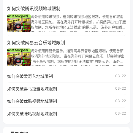
如何突破腾讯视频地域限制
海外使用腾讯视频，遇到腾讯视频地区限制，使用番茄取消
海外地区限制。 当在海外打开腾讯视频，却突然弹出“由于版
权限制，您所在的地区无法播放”的提示语。 海外用户如香
港、澳门、台湾、美国、加拿大、澳大利亚、欧洲等国家和
地区时，腾讯视频也会像其他音乐平台一样，出现地区及版
如何突破网易云音乐地域限制
权限制问题，且仅能在中国大陆地区播放。 遇到这个问题的
朋友们，使用番茄回国加速器，即可解决「海外用户收听腾
海外使用网易云音乐，遇到网易云音乐地区限制，使用番茄
讯视频地区版权限制」的问题，无论人在香港、澳门、台
取消海外地区限制。 当在海外打开网易云音乐，却突然弹出
湾、美国、加拿大、澳大利亚、欧洲等国家和地区工作、留
“由于版权限制，您所在的地区无法播放”的提示语。 海外用
学、定居等，都可以使用，不再因地区和版权限制所困扰。
户如香港、澳门、台湾、美国、加拿大、澳大利亚、欧洲等
国家和地区时，网易云音乐也会像其他音乐平台一样，出现
如何突破爱奇艺地域限制
03-22
地区及版权限制问题，且仅能在中国大陆地区播放。 遇到这
个问题的朋友们，使用番茄回国加速器，即可解决「海外用
如何突破喜马拉雅地域限制
户收听网易云音乐地区版权限制」的问题，无论人在香港、
03-22
澳门、台湾、美国、加拿大、澳大利亚、欧洲等国家和地区
工作、留学、定居等，都可以使用，不再因地区和版权限制
如何突破优酷视频地域限制
03-22
所困扰。
如何突破咪咕视频地域限制
03-22