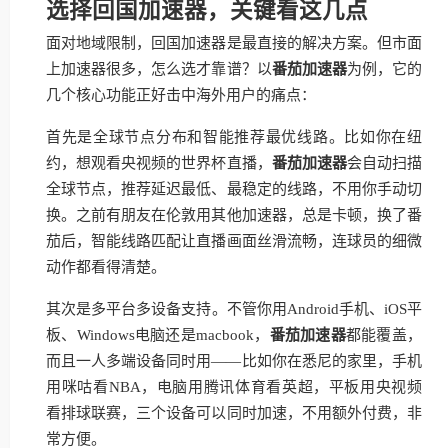
选择回国加速器，关键看这几点
面对地域限制，回国加速器是最直接的解决方案。但市面
上加速器很多，怎么选才靠谱？以
番茄加速器
为例，它的
几个核心功能正好击中海外用户的痛点：
首先是全球节点分布和智能推荐最优线路。比如你在纽
约，想观看央视频的世界杯直播，
番茄加速器
会自动扫描
全球节点，推荐延迟最低、最稳定的线路，不用你手动切
换。之前有朋友在伦敦用其他加速器，总是卡顿，换了番
茄后，智能线路匹配让直播画面丝滑流畅，连球员的细微
动作都看得清楚。
其次是多平台多设备支持。不管你用Android手机、iOS平
板、Windows电脑还是macbook，
番茄加速器
都能覆盖，
而且一人多端设备同时用——比如你在悉尼的家里，手机
用咪咕看NBA，电脑用腾讯体育看英超，平板用央视频
看排球联赛，三个设备可以同时加速，不用额外付费，非
常方便。