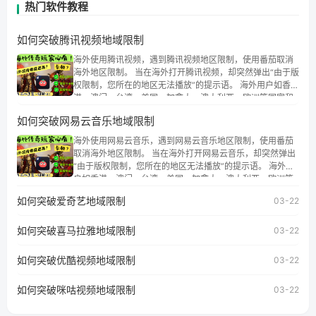
热门软件教程
如何突破腾讯视频地域限制
海外使用腾讯视频，遇到腾讯视频地区限制，使用番茄取消
海外地区限制。 当在海外打开腾讯视频，却突然弹出“由于版
权限制，您所在的地区无法播放”的提示语。 海外用户如香
港、澳门、台湾、美国、加拿大、澳大利亚、欧洲等国家和
地区时，腾讯视频也会像其他音乐平台一样，出现地区及版
如何突破网易云音乐地域限制
权限制问题，且仅能在中国大陆地区播放。 遇到这个问题的
朋友们，使用番茄回国加速器，即可解决「海外用户收听腾
海外使用网易云音乐，遇到网易云音乐地区限制，使用番茄
讯视频地区版权限制」的问题，无论人在香港、澳门、台
取消海外地区限制。 当在海外打开网易云音乐，却突然弹出
湾、美国、加拿大、澳大利亚、欧洲等国家和地区工作、留
“由于版权限制，您所在的地区无法播放”的提示语。 海外用
学、定居等，都可以使用，不再因地区和版权限制所困扰。
户如香港、澳门、台湾、美国、加拿大、澳大利亚、欧洲等
国家和地区时，网易云音乐也会像其他音乐平台一样，出现
如何突破爱奇艺地域限制
03-22
地区及版权限制问题，且仅能在中国大陆地区播放。 遇到这
个问题的朋友们，使用番茄回国加速器，即可解决「海外用
如何突破喜马拉雅地域限制
户收听网易云音乐地区版权限制」的问题，无论人在香港、
03-22
澳门、台湾、美国、加拿大、澳大利亚、欧洲等国家和地区
工作、留学、定居等，都可以使用，不再因地区和版权限制
如何突破优酷视频地域限制
03-22
所困扰。
如何突破咪咕视频地域限制
03-22