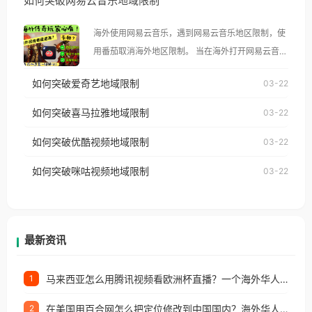
如何突破网易云音乐地域限制
示语。 海外用户如香港、澳门、台湾、美国、加拿
大、澳大利亚、欧洲等国家和地区时，腾讯视频也会
海外使用网易云音乐，遇到网易云音乐地区限制，使
像其他音乐平台一样，出现地区及版权限制问题，且
用番茄取消海外地区限制。 当在海外打开网易云音
仅能在中国大陆地区播放。 遇到这个问题的朋友们，
乐，却突然弹出“由于版权限制，您所在的地区无法
使用番茄回国加速器，即可解决「海外用户收听腾讯
如何突破爱奇艺地域限制
03-22
播放”的提示语。 海外用户如香港、澳门、台湾、美
视频地区版权限制」的问题，无论人在香港、澳门、
国、加拿大、澳大利亚、欧洲等国家和地区时，网易
如何突破喜马拉雅地域限制
03-22
台湾、美国、加拿大、澳大利亚、欧洲等国家和地区
云音乐也会像其他音乐平台一样，出现地区及版权限
工作、留学、定居等，都可以使用，不再因地区和版
如何突破优酷视频地域限制
03-22
制问题，且仅能在中国大陆地区播放。 遇到这个问题
权限制所困扰。
的朋友们，使用番茄回国加速器，即可解决「海外用
如何突破咪咕视频地域限制
03-22
户收听网易云音乐地区版权限制」的问题，无论人在
香港、澳门、台湾、美国、加拿大、澳大利亚、欧洲
等国家和地区工作、留学、定居等，都可以使用，不
再因地区和版权限制所困扰。
最新资讯
马来西亚怎么用腾讯视频看欧洲杯直播？一个海外华人的真实困扰与破解
1
在美国用百合网怎么把定位修改到中国国内？海外华人必备的回国加速指南
2