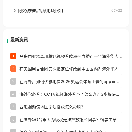
权限制所困扰。
的朋友们，使用番茄回国加速器，即可解决「海外用
如何突破咪咕视频地域限制
03-22
户收听网易云音乐地区版权限制」的问题，无论人在
香港、澳门、台湾、美国、加拿大、澳大利亚、欧洲
等国家和地区工作、留学、定居等，都可以使用，不
再因地区和版权限制所困扰。
最新资讯
马来西亚怎么用腾讯视频看欧洲杯直播？一个海外华人的真实困扰与破解
1
在美国用百合网怎么把定位修改到中国国内？海外华人必备的回国加速指南
2
在海外，如何优雅地看2026奥运会体育比赛的app直播？
3
海外党必看：CCTV视频海外看不了怎么办？3步解决地区限制+追剧自由
4
西瓜视频该地区无法播放怎么办啊？
5
在国外QQ音乐因为版权无法播放怎么回事？留学生亲测有效的解决办法
6
7