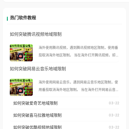
热门软件教程
如何突破腾讯视频地域限制
海外使用腾讯视频，遇到腾讯视频地区限制，使用番
茄取消海外地区限制。 当在海外打开腾讯视频，却突
然弹出“由于版权限制，您所在的地区无法播放”的提
如何突破网易云音乐地域限制
示语。 海外用户如香港、澳门、台湾、美国、加拿
大、澳大利亚、欧洲等国家和地区时，腾讯视频也会
海外使用网易云音乐，遇到网易云音乐地区限制，使
像其他音乐平台一样，出现地区及版权限制问题，且
用番茄取消海外地区限制。 当在海外打开网易云音
仅能在中国大陆地区播放。 遇到这个问题的朋友们，
乐，却突然弹出“由于版权限制，您所在的地区无法
使用番茄回国加速器，即可解决「海外用户收听腾讯
如何突破爱奇艺地域限制
03-22
播放”的提示语。 海外用户如香港、澳门、台湾、美
视频地区版权限制」的问题，无论人在香港、澳门、
国、加拿大、澳大利亚、欧洲等国家和地区时，网易
如何突破喜马拉雅地域限制
03-22
台湾、美国、加拿大、澳大利亚、欧洲等国家和地区
云音乐也会像其他音乐平台一样，出现地区及版权限
工作、留学、定居等，都可以使用，不再因地区和版
如何突破优酷视频地域限制
03-22
制问题，且仅能在中国大陆地区播放。 遇到这个问题