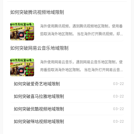
如何突破腾讯视频地域限制
海外使用腾讯视频，遇到腾讯视频地区限制，使用番
茄取消海外地区限制。 当在海外打开腾讯视频，却突
然弹出“由于版权限制，您所在的地区无法播放”的提
如何突破网易云音乐地域限制
示语。 海外用户如香港、澳门、台湾、美国、加拿
大、澳大利亚、欧洲等国家和地区时，腾讯视频也会
海外使用网易云音乐，遇到网易云音乐地区限制，使
像其他音乐平台一样，出现地区及版权限制问题，且
用番茄取消海外地区限制。 当在海外打开网易云音
仅能在中国大陆地区播放。 遇到这个问题的朋友们，
乐，却突然弹出“由于版权限制，您所在的地区无法
使用番茄回国加速器，即可解决「海外用户收听腾讯
如何突破爱奇艺地域限制
03-22
播放”的提示语。 海外用户如香港、澳门、台湾、美
视频地区版权限制」的问题，无论人在香港、澳门、
国、加拿大、澳大利亚、欧洲等国家和地区时，网易
如何突破喜马拉雅地域限制
03-22
台湾、美国、加拿大、澳大利亚、欧洲等国家和地区
云音乐也会像其他音乐平台一样，出现地区及版权限
工作、留学、定居等，都可以使用，不再因地区和版
如何突破优酷视频地域限制
03-22
制问题，且仅能在中国大陆地区播放。 遇到这个问题
权限制所困扰。
的朋友们，使用番茄回国加速器，即可解决「海外用
如何突破咪咕视频地域限制
03-22
户收听网易云音乐地区版权限制」的问题，无论人在
香港、澳门、台湾、美国、加拿大、澳大利亚、欧洲