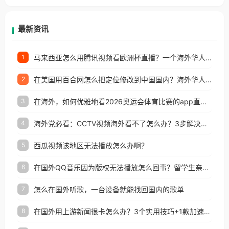
等国家和地区工作、留学、定居等，都可以使用，不
再因地区和版权限制所困扰。
最新资讯
马来西亚怎么用腾讯视频看欧洲杯直播？一个海外华人的真实困扰与破解
1
在美国用百合网怎么把定位修改到中国国内？海外华人必备的回国加速指南
2
在海外，如何优雅地看2026奥运会体育比赛的app直播？
3
海外党必看：CCTV视频海外看不了怎么办？3步解决地区限制+追剧自由
4
西瓜视频该地区无法播放怎么办啊？
5
在国外QQ音乐因为版权无法播放怎么回事？留学生亲测有效的解决办法
6
怎么在国外听歌，一台设备就能找回国内的歌单
7
在国外用上游新闻很卡怎么办？3个实用技巧+1款加速器解决海外看国内内容难题
8