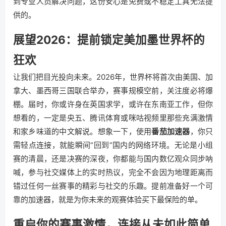
到专业人员解决问题，这份安心是免费或不稳定工具无法提
供的。
展望2026：提前锁定美加墨世界杯的
狂欢
让我们把目光投向未来。2026年，世界杯将首次由美国、加
拿大、墨西哥三国联合举办，赛事规模空前，关注度必将爆
棚。届时，你或许身在英国求学，或许在东南亚工作，但你
想看的，一定是央五、腾讯体育或咪咕视频里那些充满激情
和家乡味道的中文解说。想象一下，使用
番茄加速器
，你只
需轻点连接，就能瞬间“回到”国内的网络环境。无论是小组
赛的清晨，还是决赛的深夜，你都能与国内数亿观众同步呐
喊，参与社交媒体上的实时热议，完全不会因为地理距离而
错过任何一丝赛事的精彩与社交的乐趣。提前准备好一个可
靠的加速器，就是为你未来的观赛体验买下最保险的单。
重启你的赛事激情，连接从未如此简单