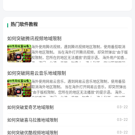
热门软件教程
如何突破腾讯视频地域限制
海外使用腾讯视频，遇到腾讯视频地区限制，使用番茄取消
海外地区限制。 当在海外打开腾讯视频，却突然弹出“由于版
权限制，您所在的地区无法播放”的提示语。 海外用户如香
港、澳门、台湾、美国、加拿大、澳大利亚、欧洲等国家和
地区时，腾讯视频也会像其他音乐平台一样，出现地区及版
如何突破网易云音乐地域限制
权限制问题，且仅能在中国大陆地区播放。 遇到这个问题的
朋友们，使用番茄回国加速器，即可解决「海外用户收听腾
海外使用网易云音乐，遇到网易云音乐地区限制，使用番茄
讯视频地区版权限制」的问题，无论人在香港、澳门、台
取消海外地区限制。 当在海外打开网易云音乐，却突然弹出
湾、美国、加拿大、澳大利亚、欧洲等国家和地区工作、留
“由于版权限制，您所在的地区无法播放”的提示语。 海外用
学、定居等，都可以使用，不再因地区和版权限制所困扰。
户如香港、澳门、台湾、美国、加拿大、澳大利亚、欧洲等
国家和地区时，网易云音乐也会像其他音乐平台一样，出现
如何突破爱奇艺地域限制
03-22
地区及版权限制问题，且仅能在中国大陆地区播放。 遇到这
个问题的朋友们，使用番茄回国加速器，即可解决「海外用
如何突破喜马拉雅地域限制
户收听网易云音乐地区版权限制」的问题，无论人在香港、
03-22
澳门、台湾、美国、加拿大、澳大利亚、欧洲等国家和地区
工作、留学、定居等，都可以使用，不再因地区和版权限制
如何突破优酷视频地域限制
03-22