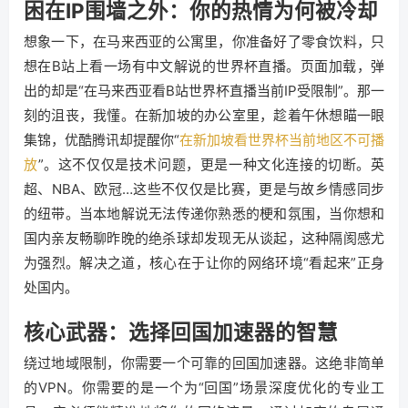
困在IP围墙之外：你的热情为何被冷却
想象一下，在马来西亚的公寓里，你准备好了零食饮料，只
想在B站上看一场有中文解说的世界杯直播。页面加载，弹
出的却是“在马来西亚看B站世界杯直播当前IP受限制”。那一
刻的沮丧，我懂。在新加坡的办公室里，趁着午休想瞄一眼
集锦，优酷腾讯却提醒你“
在新加坡看世界杯当前地区不可播
放
”。这不仅仅是技术问题，更是一种文化连接的切断。英
超、NBA、欧冠…这些不仅仅是比赛，更是与故乡情感同步
的纽带。当本地解说无法传递你熟悉的梗和氛围，当你想和
国内亲友畅聊昨晚的绝杀球却发现无从谈起，这种隔阂感尤
为强烈。解决之道，核心在于让你的网络环境“看起来”正身
处国内。
核心武器：选择回国加速器的智慧
绕过地域限制，你需要一个可靠的回国加速器。这绝非简单
的VPN。你需要的是一个为“回国”场景深度优化的专业工