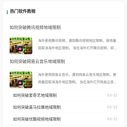
热门软件教程
如何突破腾讯视频地域限制
海外使用腾讯视频，遇到腾讯视频地区限制，使用番
茄取消海外地区限制。 当在海外打开腾讯视频，却突
然弹出“由于版权限制，您所在的地区无法播放”的提
如何突破网易云音乐地域限制
示语。 海外用户如香港、澳门、台湾、美国、加拿
大、澳大利亚、欧洲等国家和地区时，腾讯视频也会
海外使用网易云音乐，遇到网易云音乐地区限制，使
像其他音乐平台一样，出现地区及版权限制问题，且
用番茄取消海外地区限制。 当在海外打开网易云音
仅能在中国大陆地区播放。 遇到这个问题的朋友们，
乐，却突然弹出“由于版权限制，您所在的地区无法
使用番茄回国加速器，即可解决「海外用户收听腾讯
如何突破爱奇艺地域限制
03-22
播放”的提示语。 海外用户如香港、澳门、台湾、美
视频地区版权限制」的问题，无论人在香港、澳门、
国、加拿大、澳大利亚、欧洲等国家和地区时，网易
如何突破喜马拉雅地域限制
03-22
台湾、美国、加拿大、澳大利亚、欧洲等国家和地区
云音乐也会像其他音乐平台一样，出现地区及版权限
工作、留学、定居等，都可以使用，不再因地区和版
如何突破优酷视频地域限制
03-22
制问题，且仅能在中国大陆地区播放。 遇到这个问题
权限制所困扰。
的朋友们，使用番茄回国加速器，即可解决「海外用