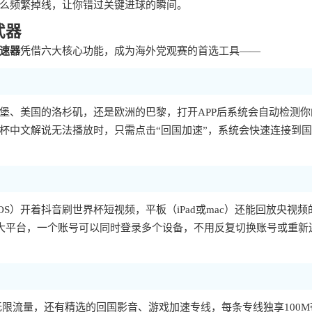
么频繁掉线，让你错过关键进球的瞬间。
武器
速器
凭借六大核心功能，成为海外党观赛的首选工具——
堡、美国的洛杉矶，还是欧洲的巴黎，打开APP后系统会自动检测你
杯中文解说无法播放时，只需点击“回国加速”，系统会快速连接到
d或iOS）开着抖音刷世界杯短视频，平板（iPad或mac）还能回放央视频
s、mac四大平台，一个账号可以同时登录多个设备，不用反复切换账号或重新
限流量，还有精选的回国影音、游戏加速专线，每条专线独享100M