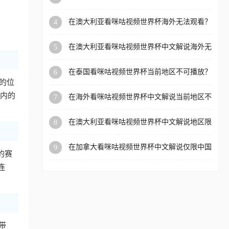
外党看体育赛事的终极破局指南
洲等国家和地区工作、留
在澳大利亚看咪咕视频世界杯海外无法观看？
4
学、定居等，都可以使用，
海外党看国内体育直播的终极解法
不再因地区和版权限制所困
在澳大利亚看咪咕视频世界杯中文解说海外无
5
扰。
法观看？这篇指南帮你搞定所有体育直播难题
在泰国看咪咕视频世界杯当前地区不可播放？
6
海外党破局看中文解说赛事指南
的位
国内的
在海外看咪咕视频世界杯中文解说当前地区不
7
可播放？这篇指南帮你搞定所有体育赛事直播
难题
在澳大利亚看咪咕视频世界杯中文解说地区限
8
制？这篇指南帮你搞定海外观赛难题
在加拿大看咪咕视频世界杯中文解说仅限中国
9
的赛
大陆？这篇指南帮你轻松解锁中文解说和赛事
直播
连
带