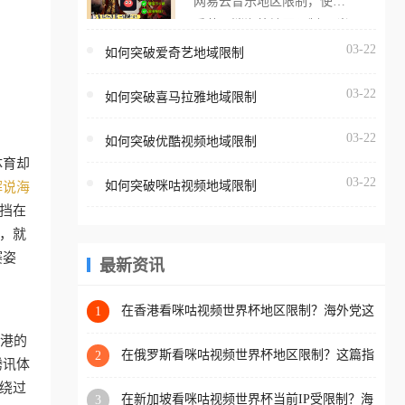
网易云音乐地区限制，使用
海外用户如香港、澳门、台
番茄取消海外地区限制。 当
湾、美国、加拿大、澳大利
在海外打开网易云音乐，却
03-22
如何突破爱奇艺地域限制
亚、欧洲等国家和地区时，
突然弹出“由于版权限制，您
腾讯视频也会像其他音乐平
03-22
所在的地区无法播放”的提示
如何突破喜马拉雅地域限制
台一样，出现地区及版权限
语。 海外用户如香港、澳
制问题，且仅能在中国大陆
03-22
如何突破优酷视频地域限制
门、台湾、美国、加拿大、
地区播放。 遇到这个问题的
体育却
澳大利亚、欧洲等国家和地
朋友们，使用番茄回国加速
03-22
如何突破咪咕视频地域限制
解说海
区时，网易云音乐也会像其
器，即可解决「海外用户收
挡在
他音乐平台一样，出现地区
听腾讯视频地区版权限制」
，就
及版权限制问题，且仅能在
的问题，无论人在香港、澳
赛姿
中国大陆地区播放。 遇到这
最新资讯
门、台湾、美国、加拿大、
个问题的朋友们，使用番茄
澳大利亚、欧洲等国家和地
回国加速器，即可解决「海
在香港看咪咕视频世界杯地区限制？海外党这
1
区工作、留学、定居等，都
样破局连看7天不卡顿！
外用户收听网易云音乐地区
可以使用，不再因地区和版
香港的
版权限制」的问题，无论人
在俄罗斯看咪咕视频世界杯地区限制？这篇指
2
权限制所困扰。
腾讯体
南帮你流畅看中文解说赛事
在香港、澳门、台湾、美
绕过
在新加坡看咪咕视频世界杯当前IP受限制？海
3
国、加拿大、澳大利亚、欧