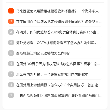
马来西亚怎么用腾讯视频看欧洲杯直播？一个海外华人的真实困扰与破解
1
在美国用百合网怎么把定位修改到中国国内？海外华人必备的回国加速指南
2
在海外，如何优雅地看2026奥运会体育比赛的app直播？
3
海外党必看：CCTV视频海外看不了怎么办？3步解决地区限制+追剧自由
4
西瓜视频该地区无法播放怎么办啊？
5
在国外QQ音乐因为版权无法播放怎么回事？留学生亲测有效的解决办法
6
怎么在国外听歌，一台设备就能找回国内的歌单
7
在国外用上游新闻很卡怎么办？3个实用技巧+1款加速器解决海外看国内内容难题
8
手机西瓜视频地区限制怎么解决的？海外看剧的隐形门与钥匙
9