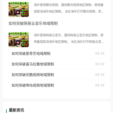
海外使用腾讯视频，遇到腾讯视频地区限制，使用番
茄取消海外地区限制。 当在海外打开腾讯视频，却突
然弹出“由于版权限制，您所在的地区无法播放”的提
如何突破网易云音乐地域限制
示语。 海外用户如香港、澳门、台湾、美国、加拿
大、澳大利亚、欧洲等国家和地区时，腾讯视频也会
海外使用网易云音乐，遇到网易云音乐地区限制，使
像其他音乐平台一样，出现地区及版权限制问题，且
用番茄取消海外地区限制。 当在海外打开网易云音
仅能在中国大陆地区播放。 遇到这个问题的朋友们，
乐，却突然弹出“由于版权限制，您所在的地区无法
使用番茄回国加速器，即可解决「海外用户收听腾讯
如何突破爱奇艺地域限制
03-22
播放”的提示语。 海外用户如香港、澳门、台湾、美
视频地区版权限制」的问题，无论人在香港、澳门、
国、加拿大、澳大利亚、欧洲等国家和地区时，网易
如何突破喜马拉雅地域限制
03-22
台湾、美国、加拿大、澳大利亚、欧洲等国家和地区
云音乐也会像其他音乐平台一样，出现地区及版权限
工作、留学、定居等，都可以使用，不再因地区和版
如何突破优酷视频地域限制
03-22
制问题，且仅能在中国大陆地区播放。 遇到这个问题
权限制所困扰。
的朋友们，使用番茄回国加速器，即可解决「海外用
如何突破咪咕视频地域限制
03-22
户收听网易云音乐地区版权限制」的问题，无论人在
香港、澳门、台湾、美国、加拿大、澳大利亚、欧洲
等国家和地区工作、留学、定居等，都可以使用，不
再因地区和版权限制所困扰。
最新资讯