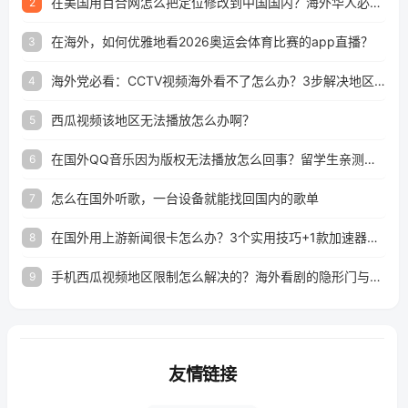
在美国用百合网怎么把定位修改到中国国内？海外华人必备的回国加速指南
2
在海外，如何优雅地看2026奥运会体育比赛的app直播？
3
海外党必看：CCTV视频海外看不了怎么办？3步解决地区限制+追剧自由
4
西瓜视频该地区无法播放怎么办啊？
5
在国外QQ音乐因为版权无法播放怎么回事？留学生亲测有效的解决办法
6
怎么在国外听歌，一台设备就能找回国内的歌单
7
在国外用上游新闻很卡怎么办？3个实用技巧+1款加速器解决海外看国内内容难题
8
手机西瓜视频地区限制怎么解决的？海外看剧的隐形门与钥匙
9
友情链接