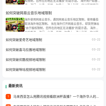
权限制，您所在的地区无法播放”的提示语。 海外用户如香
港、澳门、台湾、美国、加拿大、澳大利亚、欧洲等国家和
地区时，腾讯视频也会像其他音乐平台一样，出现地区及版
如何突破网易云音乐地域限制
权限制问题，且仅能在中国大陆地区播放。 遇到这个问题的
朋友们，使用番茄回国加速器，即可解决「海外用户收听腾
海外使用网易云音乐，遇到网易云音乐地区限制，使用番茄
讯视频地区版权限制」的问题，无论人在香港、澳门、台
取消海外地区限制。 当在海外打开网易云音乐，却突然弹出
湾、美国、加拿大、澳大利亚、欧洲等国家和地区工作、留
“由于版权限制，您所在的地区无法播放”的提示语。 海外用
学、定居等，都可以使用，不再因地区和版权限制所困扰。
户如香港、澳门、台湾、美国、加拿大、澳大利亚、欧洲等
国家和地区时，网易云音乐也会像其他音乐平台一样，出现
如何突破爱奇艺地域限制
03-22
地区及版权限制问题，且仅能在中国大陆地区播放。 遇到这
个问题的朋友们，使用番茄回国加速器，即可解决「海外用
如何突破喜马拉雅地域限制
户收听网易云音乐地区版权限制」的问题，无论人在香港、
03-22
澳门、台湾、美国、加拿大、澳大利亚、欧洲等国家和地区
工作、留学、定居等，都可以使用，不再因地区和版权限制
如何突破优酷视频地域限制
03-22
所困扰。
如何突破咪咕视频地域限制
03-22
最新资讯
马来西亚怎么用腾讯视频看欧洲杯直播？一个海外华人的真实困扰与破解
1