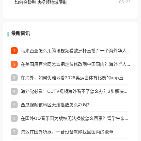
如何突破咪咕视频地域限制
03-22
户收听网易云音乐地区版权限制」的问题，无论人在
香港、澳门、台湾、美国、加拿大、澳大利亚、欧洲
等国家和地区工作、留学、定居等，都可以使用，不
再因地区和版权限制所困扰。
最新资讯
马来西亚怎么用腾讯视频看欧洲杯直播？一个海外华人的真实困扰与破解
1
在美国用百合网怎么把定位修改到中国国内？海外华人必备的回国加速指南
2
在海外，如何优雅地看2026奥运会体育比赛的app直播？
3
海外党必看：CCTV视频海外看不了怎么办？3步解决地区限制+追剧自由
4
西瓜视频该地区无法播放怎么办啊？
5
在国外QQ音乐因为版权无法播放怎么回事？留学生亲测有效的解决办法
6
怎么在国外听歌，一台设备就能找回国内的歌单
7