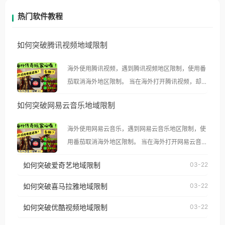
热门软件教程
如何突破腾讯视频地域限制
海外使用腾讯视频，遇到腾讯视频地区限制，使用番
茄取消海外地区限制。 当在海外打开腾讯视频，却突
然弹出“由于版权限制，您所在的地区无法播放”的提
如何突破网易云音乐地域限制
示语。 海外用户如香港、澳门、台湾、美国、加拿
大、澳大利亚、欧洲等国家和地区时，腾讯视频也会
海外使用网易云音乐，遇到网易云音乐地区限制，使
像其他音乐平台一样，出现地区及版权限制问题，且
用番茄取消海外地区限制。 当在海外打开网易云音
仅能在中国大陆地区播放。 遇到这个问题的朋友们，
乐，却突然弹出“由于版权限制，您所在的地区无法
使用番茄回国加速器，即可解决「海外用户收听腾讯
如何突破爱奇艺地域限制
03-22
播放”的提示语。 海外用户如香港、澳门、台湾、美
视频地区版权限制」的问题，无论人在香港、澳门、
国、加拿大、澳大利亚、欧洲等国家和地区时，网易
如何突破喜马拉雅地域限制
03-22
台湾、美国、加拿大、澳大利亚、欧洲等国家和地区
云音乐也会像其他音乐平台一样，出现地区及版权限
工作、留学、定居等，都可以使用，不再因地区和版
如何突破优酷视频地域限制
03-22
制问题，且仅能在中国大陆地区播放。 遇到这个问题
权限制所困扰。
的朋友们，使用番茄回国加速器，即可解决「海外用