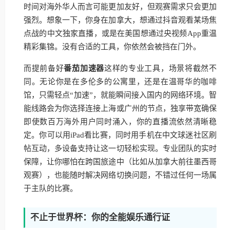
时间对海外华人而言可能更加友好，但观赛需求只会更加
强烈。想象一下，你身在加拿大，想通过抖音观看某场焦
点战的中文独家直播，或是在美国想通过央视频App重温
精彩集锦。没有合适的工具，你依然会被挡在门外。
而提前备好
番茄加速器
这样的专业工具，场景将截然不
同。无论你是在多伦多的公寓里，还是在温哥华的咖啡
馆，只需轻点“加速”，就能瞬间接入国内的网络环境。智
能线路会为你选择连接上海或广州的节点，独享带宽确保
即使数百万海外用户同时涌入，你的直播流依然清晰稳
定。你可以用iPad看比赛，同时用手机在中文球迷社区刷
帖互动，多设备支持让这一切轻松实现。专业团队的实时
保障，让你哪怕在跨国旅途中（比如从加拿大前往墨西哥
观赛），也能随时解决网络切换问题，不错过任何一场属
于主队的比赛。
不止于世界杯：你的全能娱乐通行证