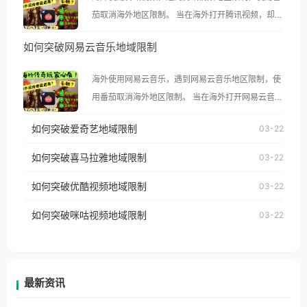
茄取消海外地区限制。 当在海外打开腾讯视频，却突
然弹出“由于版权限制，您所在的地区无法播放”的提
如何突破网易云音乐地域限制
示语。 海外用户如香港、澳门、台湾、美国、加拿
大、澳大利亚、欧洲等国家和地区时，腾讯视频也会
海外使用网易云音乐，遇到网易云音乐地区限制，使
像其他音乐平台一样，出现地区及版权限制问题，且
用番茄取消海外地区限制。 当在海外打开网易云音
仅能在中国大陆地区播放。 遇到这个问题的朋友们，
乐，却突然弹出“由于版权限制，您所在的地区无法
使用番茄回国加速器，即可解决「海外用户收听腾讯
如何突破爱奇艺地域限制
03-22
播放”的提示语。 海外用户如香港、澳门、台湾、美
视频地区版权限制」的问题，无论人在香港、澳门、
国、加拿大、澳大利亚、欧洲等国家和地区时，网易
如何突破喜马拉雅地域限制
03-22
台湾、美国、加拿大、澳大利亚、欧洲等国家和地区
云音乐也会像其他音乐平台一样，出现地区及版权限
工作、留学、定居等，都可以使用，不再因地区和版
如何突破优酷视频地域限制
03-22
制问题，且仅能在中国大陆地区播放。 遇到这个问题
权限制所困扰。
的朋友们，使用番茄回国加速器，即可解决「海外用
如何突破咪咕视频地域限制
03-22
户收听网易云音乐地区版权限制」的问题，无论人在
香港、澳门、台湾、美国、加拿大、澳大利亚、欧洲
等国家和地区工作、留学、定居等，都可以使用，不
再因地区和版权限制所困扰。
最新资讯