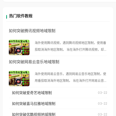
热门软件教程
如何突破腾讯视频地域限制
海外使用腾讯视频，遇到腾讯视频地区限制，使用番
茄取消海外地区限制。 当在海外打开腾讯视频，却突
然弹出“由于版权限制，您所在的地区无法播放”的提
如何突破网易云音乐地域限制
示语。 海外用户如香港、澳门、台湾、美国、加拿
大、澳大利亚、欧洲等国家和地区时，腾讯视频也会
海外使用网易云音乐，遇到网易云音乐地区限制，使
像其他音乐平台一样，出现地区及版权限制问题，且
用番茄取消海外地区限制。 当在海外打开网易云音
仅能在中国大陆地区播放。 遇到这个问题的朋友们，
乐，却突然弹出“由于版权限制，您所在的地区无法
使用番茄回国加速器，即可解决「海外用户收听腾讯
如何突破爱奇艺地域限制
03-22
播放”的提示语。 海外用户如香港、澳门、台湾、美
视频地区版权限制」的问题，无论人在香港、澳门、
国、加拿大、澳大利亚、欧洲等国家和地区时，网易
如何突破喜马拉雅地域限制
03-22
台湾、美国、加拿大、澳大利亚、欧洲等国家和地区
云音乐也会像其他音乐平台一样，出现地区及版权限
工作、留学、定居等，都可以使用，不再因地区和版
如何突破优酷视频地域限制
03-22
制问题，且仅能在中国大陆地区播放。 遇到这个问题