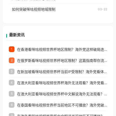
权限制所困扰。
的朋友们，使用番茄回国加速器，即可解决「海外用
如何突破咪咕视频地域限制
03-22
户收听网易云音乐地区版权限制」的问题，无论人在
香港、澳门、台湾、美国、加拿大、澳大利亚、欧洲
等国家和地区工作、留学、定居等，都可以使用，不
再因地区和版权限制所困扰。
最新资讯
在香港看咪咕视频世界杯地区限制？海外党这样破局连看7天不卡顿！
1
在俄罗斯看咪咕视频世界杯地区限制？这篇指南帮你流畅看中文解说赛事
2
在新加坡看咪咕视频世界杯当前IP受限制？海外党看体育赛事的终极破局指南
3
在澳大利亚看咪咕视频世界杯海外无法观看？海外党看国内体育直播的终极解法
4
在澳大利亚看咪咕视频世界杯中文解说海外无法观看？这篇指南帮你搞定所有体育直播难题
5
在泰国看咪咕视频世界杯当前地区不可播放？海外党破局看中文解说赛事指南
6
7