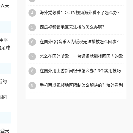
app直播？
的六大
洲等国家和地区工作、留
海外党必看：CCTV视频海外看不了怎么办？
4
学、定居等，都可以使用，
3步解决地区限制+追剧自由
不再因地区和版权限制所困
西瓜视频该地区无法播放怎么办啊？
5
扰。
者用平
在国外QQ音乐因为版权无法播放怎么回事？
6
留学生亲测有效的解决办法
的足球
怎么在国外听歌，一台设备就能找回国内的歌
7
单
在国外用上游新闻很卡怎么办？3个实用技巧
8
+1款加速器解决海外看国内内容难题
低的
手机西瓜视频地区限制怎么解决的？海外看剧
9
享
的隐形门与钥匙
国内
是登录