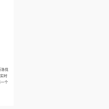
斯洛伐
实时
每一个