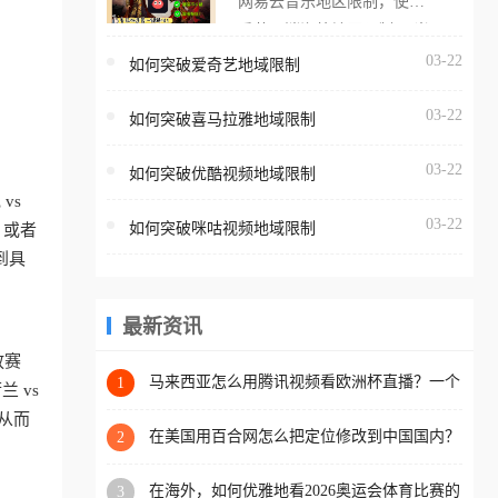
网易云音乐地区限制，使用
海外用户如香港、澳门、台
番茄取消海外地区限制。 当
湾、美国、加拿大、澳大利
在海外打开网易云音乐，却
03-22
如何突破爱奇艺地域限制
亚、欧洲等国家和地区时，
突然弹出“由于版权限制，您
腾讯视频也会像其他音乐平
03-22
所在的地区无法播放”的提示
如何突破喜马拉雅地域限制
台一样，出现地区及版权限
语。 海外用户如香港、澳
制问题，且仅能在中国大陆
03-22
如何突破优酷视频地域限制
门、台湾、美国、加拿大、
地区播放。 遇到这个问题的
vs
澳大利亚、欧洲等国家和地
朋友们，使用番茄回国加速
03-22
如何突破咪咕视频地域限制
，或者
区时，网易云音乐也会像其
器，即可解决「海外用户收
到具
他音乐平台一样，出现地区
听腾讯视频地区版权限制」
及版权限制问题，且仅能在
的问题，无论人在香港、澳
中国大陆地区播放。 遇到这
最新资讯
门、台湾、美国、加拿大、
个问题的朋友们，使用番茄
澳大利亚、欧洲等国家和地
放赛
回国加速器，即可解决「海
马来西亚怎么用腾讯视频看欧洲杯直播？一个
1
区工作、留学、定居等，都
 vs
海外华人的真实困扰与破解
外用户收听网易云音乐地区
可以使用，不再因地区和版
从而
版权限制」的问题，无论人
在美国用百合网怎么把定位修改到中国国内？
2
权限制所困扰。
海外华人必备的回国加速指南
在香港、澳门、台湾、美
在海外，如何优雅地看2026奥运会体育比赛的
3
国、加拿大、澳大利亚、欧