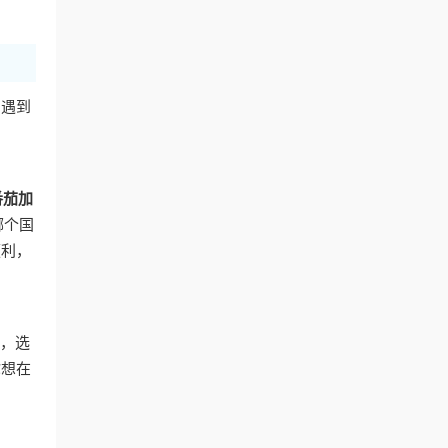
，遇到
番茄加
哪个国
便利，
号，选
你想在