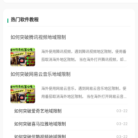
热门软件教程
如何突破腾讯视频地域限制
海外使用腾讯视频，遇到腾讯视频地区限制，使用番
茄取消海外地区限制。 当在海外打开腾讯视频，却突
然弹出“由于版权限制，您所在的地区无法播放”的提
如何突破网易云音乐地域限制
示语。 海外用户如香港、澳门、台湾、美国、加拿
大、澳大利亚、欧洲等国家和地区时，腾讯视频也会
海外使用网易云音乐，遇到网易云音乐地区限制，使
像其他音乐平台一样，出现地区及版权限制问题，且
用番茄取消海外地区限制。 当在海外打开网易云音
仅能在中国大陆地区播放。 遇到这个问题的朋友们，
乐，却突然弹出“由于版权限制，您所在的地区无法
使用番茄回国加速器，即可解决「海外用户收听腾讯
如何突破爱奇艺地域限制
03-22
播放”的提示语。 海外用户如香港、澳门、台湾、美
视频地区版权限制」的问题，无论人在香港、澳门、
国、加拿大、澳大利亚、欧洲等国家和地区时，网易
如何突破喜马拉雅地域限制
03-22
台湾、美国、加拿大、澳大利亚、欧洲等国家和地区
云音乐也会像其他音乐平台一样，出现地区及版权限
工作、留学、定居等，都可以使用，不再因地区和版
如何突破优酷视频地域限制
03-22
制问题，且仅能在中国大陆地区播放。 遇到这个问题