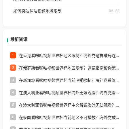
权限制所困扰。
的朋友们，使用番茄回国加速器，即可解决「海外用
如何突破咪咕视频地域限制
03-22
户收听网易云音乐地区版权限制」的问题，无论人在
香港、澳门、台湾、美国、加拿大、澳大利亚、欧洲
等国家和地区工作、留学、定居等，都可以使用，不
再因地区和版权限制所困扰。
最新资讯
在香港看咪咕视频世界杯地区限制？海外党这样破局连看7天不卡顿！
1
在俄罗斯看咪咕视频世界杯地区限制？这篇指南帮你流畅看中文解说赛事
2
在新加坡看咪咕视频世界杯当前IP受限制？海外党看体育赛事的终极破局指南
3
在澳大利亚看咪咕视频世界杯海外无法观看？海外党看国内体育直播的终极解法
4
在澳大利亚看咪咕视频世界杯中文解说海外无法观看？这篇指南帮你搞定所有体育直播难题
5
在泰国看咪咕视频世界杯当前地区不可播放？海外党破局看中文解说赛事指南
6