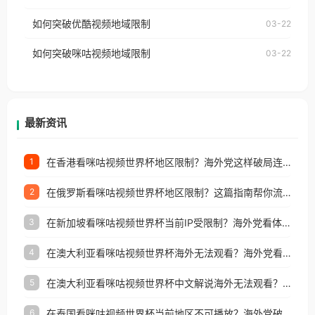
云音乐也会像其他音乐平台一样，出现地区及版权限
工作、留学、定居等，都可以使用，不再因地区和版
如何突破优酷视频地域限制
03-22
制问题，且仅能在中国大陆地区播放。 遇到这个问题
权限制所困扰。
的朋友们，使用番茄回国加速器，即可解决「海外用
如何突破咪咕视频地域限制
03-22
户收听网易云音乐地区版权限制」的问题，无论人在
香港、澳门、台湾、美国、加拿大、澳大利亚、欧洲
等国家和地区工作、留学、定居等，都可以使用，不
再因地区和版权限制所困扰。
最新资讯
在香港看咪咕视频世界杯地区限制？海外党这样破局连看7天不卡顿！
1
在俄罗斯看咪咕视频世界杯地区限制？这篇指南帮你流畅看中文解说赛事
2
在新加坡看咪咕视频世界杯当前IP受限制？海外党看体育赛事的终极破局指南
3
在澳大利亚看咪咕视频世界杯海外无法观看？海外党看国内体育直播的终极解法
4
在澳大利亚看咪咕视频世界杯中文解说海外无法观看？这篇指南帮你搞定所有体育直播难题
5
在泰国看咪咕视频世界杯当前地区不可播放？海外党破局看中文解说赛事指南
6