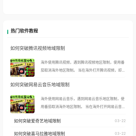
热门软件教程
如何突破腾讯视频地域限制
海外使用腾讯视频，遇到腾讯视频地区限制，使用番
茄取消海外地区限制。 当在海外打开腾讯视频，却突
然弹出“由于版权限制，您所在的地区无法播放”的提
如何突破网易云音乐地域限制
示语。 海外用户如香港、澳门、台湾、美国、加拿
大、澳大利亚、欧洲等国家和地区时，腾讯视频也会
海外使用网易云音乐，遇到网易云音乐地区限制，使
像其他音乐平台一样，出现地区及版权限制问题，且
用番茄取消海外地区限制。 当在海外打开网易云音
仅能在中国大陆地区播放。 遇到这个问题的朋友们，
乐，却突然弹出“由于版权限制，您所在的地区无法
使用番茄回国加速器，即可解决「海外用户收听腾讯
如何突破爱奇艺地域限制
03-22
播放”的提示语。 海外用户如香港、澳门、台湾、美
视频地区版权限制」的问题，无论人在香港、澳门、
国、加拿大、澳大利亚、欧洲等国家和地区时，网易
如何突破喜马拉雅地域限制
03-22
台湾、美国、加拿大、澳大利亚、欧洲等国家和地区