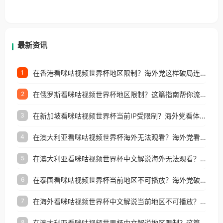
户收听网易云音乐地区版权限制」的问题，无论人在
香港、澳门、台湾、美国、加拿大、澳大利亚、欧洲
等国家和地区工作、留学、定居等，都可以使用，不
再因地区和版权限制所困扰。
最新资讯
在香港看咪咕视频世界杯地区限制？海外党这样破局连看7天不卡顿！
1
在俄罗斯看咪咕视频世界杯地区限制？这篇指南帮你流畅看中文解说赛事
2
在新加坡看咪咕视频世界杯当前IP受限制？海外党看体育赛事的终极破局指南
3
在澳大利亚看咪咕视频世界杯海外无法观看？海外党看国内体育直播的终极解法
4
在澳大利亚看咪咕视频世界杯中文解说海外无法观看？这篇指南帮你搞定所有体育直播难题
5
在泰国看咪咕视频世界杯当前地区不可播放？海外党破局看中文解说赛事指南
6
在海外看咪咕视频世界杯中文解说当前地区不可播放？这篇指南帮你搞定所有体育赛事直播难题
7
在澳大利亚看咪咕视频世界杯中文解说地区限制？这篇指南帮你搞定海外观赛难题
8