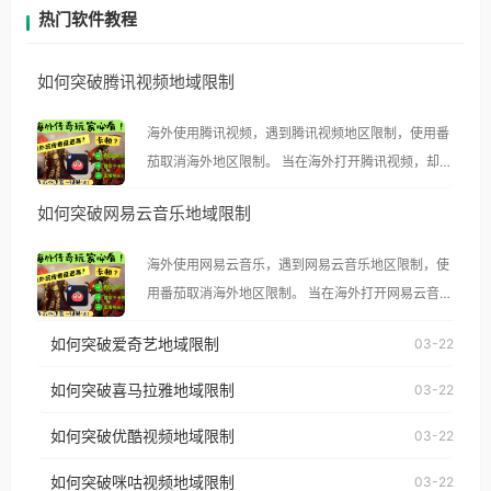
热门软件教程
如何突破腾讯视频地域限制
海外使用腾讯视频，遇到腾讯视频地区限制，使用番
茄取消海外地区限制。 当在海外打开腾讯视频，却突
然弹出“由于版权限制，您所在的地区无法播放”的提
如何突破网易云音乐地域限制
示语。 海外用户如香港、澳门、台湾、美国、加拿
大、澳大利亚、欧洲等国家和地区时，腾讯视频也会
海外使用网易云音乐，遇到网易云音乐地区限制，使
像其他音乐平台一样，出现地区及版权限制问题，且
用番茄取消海外地区限制。 当在海外打开网易云音
仅能在中国大陆地区播放。 遇到这个问题的朋友们，
乐，却突然弹出“由于版权限制，您所在的地区无法
使用番茄回国加速器，即可解决「海外用户收听腾讯
如何突破爱奇艺地域限制
03-22
播放”的提示语。 海外用户如香港、澳门、台湾、美
视频地区版权限制」的问题，无论人在香港、澳门、
国、加拿大、澳大利亚、欧洲等国家和地区时，网易
如何突破喜马拉雅地域限制
03-22
台湾、美国、加拿大、澳大利亚、欧洲等国家和地区
云音乐也会像其他音乐平台一样，出现地区及版权限
工作、留学、定居等，都可以使用，不再因地区和版
如何突破优酷视频地域限制
03-22
制问题，且仅能在中国大陆地区播放。 遇到这个问题
权限制所困扰。
的朋友们，使用番茄回国加速器，即可解决「海外用
如何突破咪咕视频地域限制
03-22