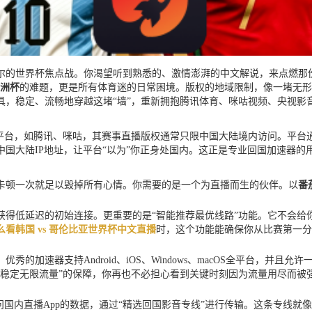
的世界杯焦点战。你渴望听到熟悉的、激情澎湃的中文解说，来点燃那份
洲杯
的难题，更是所有体育迷的日常困境。版权的地域限制，像一堵无形
具，稳定、流畅地穿越这堵“墙”，重新拥抱腾讯体育、咪咕视频、央视影
平台，如腾讯、咪咕，其赛事直播版权通常只限中国大陆境内访问。平台通
国大陆IP地址，让平台“以为”你正身处国内。这正是专业回国加速器的
，卡顿一次就足以毁掉所有心情。你需要的是一个为直播而生的伙伴。以
番
得低延迟的初始连接。更重要的是“智能推荐最优线路”功能。它不会给
么看韩国 vs 哥伦比亚世界杯中文直播
时，这个功能能确保你从比赛第一分
的加速器支持Android、iOS、Windows、macOS全平台，并
“稳定无限流量”的保障，你再也不必担心看到关键时刻因为流量用尽而被
问国内直播App的数据，通过“精选回国影音专线”进行传输。这条专线