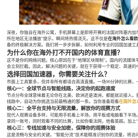
深夜，你独自在海外公寓，手机屏幕上是即将开赛的法国对阵塞内加尔
所在地区无法播放”提示，瞬间将热情浇灭。这不仅是
在海外怎么看欧
备的终极解决方案。我们将一步步拆解，如何利用专业的回国加速工
为什么你在海外打不开国内的体育直播？
这不是你的网络问题。核心原因在于“地理区块限制”。国内的流媒体
会立刻拦截。因此，解决问题的关键，就在于获得一个稳定、高速的中
选择回国加速器，你需要关注什么？
市面上工具繁多，但并非所有都适合高清直播。一场90分钟的比赛
核心一：全球节点与智能线路，决定你的起跑速度
节点分布全球意味着无论你在北美、欧洲还是澳洲，都能就近接入，获
线路中，自动为你挑选当前最畅通的那一条。当你准备观看
在国外怎
核心二：全平台支持与无限流量，解放你的观赛方式
现代人观赛设备多样，可能用手机看上半场，用平板或电脑看下半场。优秀
录同一账号，同时观看不同的比赛，比如你看法网，他看英超。加上
核心三：专线加速与安全加密，保障你的观赛体验
这是流畅与安全的关键。“智能分流”技术能精准识别你的流量，将访