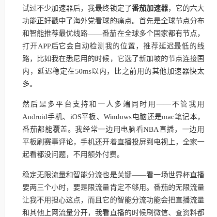
试过不少加速器后，我最终锁定了
番茄加速器
，它的六大
功能正好戳中了海外党看球的痛点。首先是全球节点分布
和智能推荐最优线路——番茄在全球多个国家都有节点，
打开APP后它会自动检测我的位置，推荐延迟最低的线
路，比如我在悉尼用的时候，它选了新加坡的节点连接国
内，延迟稳定在50ms以内，比之前用的其他加速器快太
多。
然后是多平台支持和一人多端同时用——不管我用
Android手机、iOS平板、Windows电脑还是mac笔记本，
番茄都能覆盖。我经常一边用电脑看NBA直播，一边用
平板刷赛事评论，手机还开着直播投屏到电视上，全家一
起看都没问题，不用额外付费。
稳定无限流量和智能分流也是关键——看一场世界杯直播
要两三个小时，要是限流量肯定不够用。番茄的无限流量
让我不用担心这点，而且它的智能分流功能会把直播流量
和其他上网流量分开，我看直播的时候刷微信、查资料都