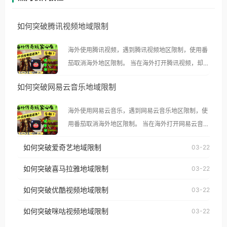
如何突破腾讯视频地域限制
海外使用腾讯视频，遇到腾讯视频地区限制，使用番
茄取消海外地区限制。 当在海外打开腾讯视频，却突
然弹出“由于版权限制，您所在的地区无法播放”的提
如何突破网易云音乐地域限制
示语。 海外用户如香港、澳门、台湾、美国、加拿
大、澳大利亚、欧洲等国家和地区时，腾讯视频也会
海外使用网易云音乐，遇到网易云音乐地区限制，使
像其他音乐平台一样，出现地区及版权限制问题，且
用番茄取消海外地区限制。 当在海外打开网易云音
仅能在中国大陆地区播放。 遇到这个问题的朋友们，
乐，却突然弹出“由于版权限制，您所在的地区无法
使用番茄回国加速器，即可解决「海外用户收听腾讯
如何突破爱奇艺地域限制
03-22
播放”的提示语。 海外用户如香港、澳门、台湾、美
视频地区版权限制」的问题，无论人在香港、澳门、
国、加拿大、澳大利亚、欧洲等国家和地区时，网易
如何突破喜马拉雅地域限制
03-22
台湾、美国、加拿大、澳大利亚、欧洲等国家和地区
云音乐也会像其他音乐平台一样，出现地区及版权限
工作、留学、定居等，都可以使用，不再因地区和版
如何突破优酷视频地域限制
03-22
制问题，且仅能在中国大陆地区播放。 遇到这个问题
权限制所困扰。
的朋友们，使用番茄回国加速器，即可解决「海外用
如何突破咪咕视频地域限制
03-22
户收听网易云音乐地区版权限制」的问题，无论人在