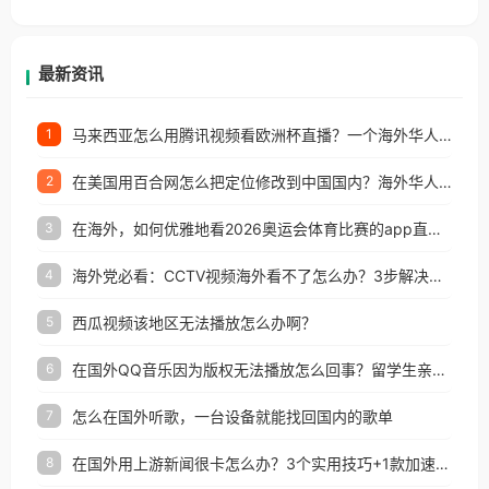
香港、澳门、台湾、美国、加拿大、澳大利亚、欧洲
等国家和地区工作、留学、定居等，都可以使用，不
再因地区和版权限制所困扰。
最新资讯
马来西亚怎么用腾讯视频看欧洲杯直播？一个海外华人的真实困扰与破解
1
在美国用百合网怎么把定位修改到中国国内？海外华人必备的回国加速指南
2
在海外，如何优雅地看2026奥运会体育比赛的app直播？
3
海外党必看：CCTV视频海外看不了怎么办？3步解决地区限制+追剧自由
4
西瓜视频该地区无法播放怎么办啊？
5
在国外QQ音乐因为版权无法播放怎么回事？留学生亲测有效的解决办法
6
怎么在国外听歌，一台设备就能找回国内的歌单
7
在国外用上游新闻很卡怎么办？3个实用技巧+1款加速器解决海外看国内内容难题
8