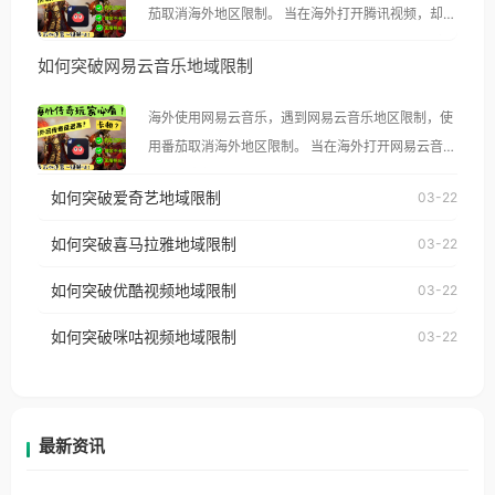
茄取消海外地区限制。 当在海外打开腾讯视频，却突
然弹出“由于版权限制，您所在的地区无法播放”的提
如何突破网易云音乐地域限制
示语。 海外用户如香港、澳门、台湾、美国、加拿
大、澳大利亚、欧洲等国家和地区时，腾讯视频也会
海外使用网易云音乐，遇到网易云音乐地区限制，使
像其他音乐平台一样，出现地区及版权限制问题，且
用番茄取消海外地区限制。 当在海外打开网易云音
仅能在中国大陆地区播放。 遇到这个问题的朋友们，
乐，却突然弹出“由于版权限制，您所在的地区无法
使用番茄回国加速器，即可解决「海外用户收听腾讯
如何突破爱奇艺地域限制
03-22
播放”的提示语。 海外用户如香港、澳门、台湾、美
视频地区版权限制」的问题，无论人在香港、澳门、
国、加拿大、澳大利亚、欧洲等国家和地区时，网易
如何突破喜马拉雅地域限制
03-22
台湾、美国、加拿大、澳大利亚、欧洲等国家和地区
云音乐也会像其他音乐平台一样，出现地区及版权限
工作、留学、定居等，都可以使用，不再因地区和版
如何突破优酷视频地域限制
03-22
制问题，且仅能在中国大陆地区播放。 遇到这个问题
权限制所困扰。
的朋友们，使用番茄回国加速器，即可解决「海外用
如何突破咪咕视频地域限制
03-22
户收听网易云音乐地区版权限制」的问题，无论人在
香港、澳门、台湾、美国、加拿大、澳大利亚、欧洲
等国家和地区工作、留学、定居等，都可以使用，不
再因地区和版权限制所困扰。
最新资讯