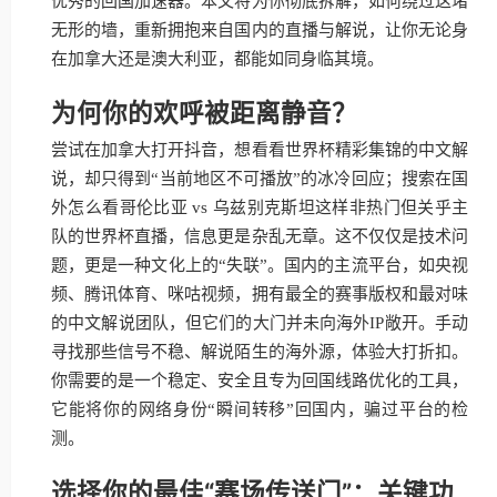
优秀的回国加速器。本文将为你彻底拆解，如何绕过这堵
无形的墙，重新拥抱来自国内的直播与解说，让你无论身
在加拿大还是澳大利亚，都能如同身临其境。
为何你的欢呼被距离静音？
尝试在加拿大打开抖音，想看看世界杯精彩集锦的中文解
说，却只得到“当前地区不可播放”的冰冷回应；搜索在国
外怎么看哥伦比亚 vs 乌兹别克斯坦这样非热门但关乎主
队的世界杯直播，信息更是杂乱无章。这不仅仅是技术问
题，更是一种文化上的“失联”。国内的主流平台，如央视
频、腾讯体育、咪咕视频，拥有最全的赛事版权和最对味
的中文解说团队，但它们的大门并未向海外IP敞开。手动
寻找那些信号不稳、解说陌生的海外源，体验大打折扣。
你需要的是一个稳定、安全且专为回国线路优化的工具，
它能将你的网络身份“瞬间转移”回国内，骗过平台的检
测。
选择你的最佳“赛场传送门”：关键功