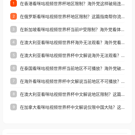
在香港看咪咕视频世界杯地区限制？海外党这样破局连看7天不卡顿！
1
在俄罗斯看咪咕视频世界杯地区限制？这篇指南帮你流畅看中文解说赛事
2
在新加坡看咪咕视频世界杯当前IP受限制？海外党看体育赛事的终极破局指南
3
在澳大利亚看咪咕视频世界杯海外无法观看？海外党看国内体育直播的终极解法
4
在澳大利亚看咪咕视频世界杯中文解说海外无法观看？这篇指南帮你搞定所有体育直播难题
5
在泰国看咪咕视频世界杯当前地区不可播放？海外党破局看中文解说赛事指南
6
在海外看咪咕视频世界杯中文解说当前地区不可播放？这篇指南帮你搞定所有体育赛事直播难题
7
在澳大利亚看咪咕视频世界杯中文解说地区限制？这篇指南帮你搞定海外观赛难题
8
在加拿大看咪咕视频世界杯中文解说仅限中国大陆？这篇指南帮你轻松解锁中文解说和赛事直播
9