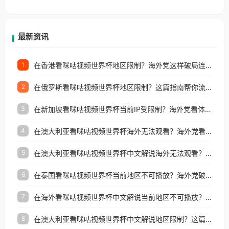
香港、澳门、台湾、美国、加拿大、澳大利亚、欧洲
等国家和地区工作、留学、定居等，都可以使用，不
再因地区和版权限制所困扰。
最新资讯
在香港看咪咕视频世界杯地区限制？海外党这样破局连看7天不卡顿！
1
在俄罗斯看咪咕视频世界杯地区限制？这篇指南帮你流畅看中文解说赛事
2
在新加坡看咪咕视频世界杯当前IP受限制？海外党看体育赛事的终极破局指南
3
在澳大利亚看咪咕视频世界杯海外无法观看？海外党看国内体育直播的终极解法
4
在澳大利亚看咪咕视频世界杯中文解说海外无法观看？这篇指南帮你搞定所有体育直播难题
5
在泰国看咪咕视频世界杯当前地区不可播放？海外党破局看中文解说赛事指南
6
在海外看咪咕视频世界杯中文解说当前地区不可播放？这篇指南帮你搞定所有体育赛事直播难题
7
在澳大利亚看咪咕视频世界杯中文解说地区限制？这篇指南帮你搞定海外观赛难题
8