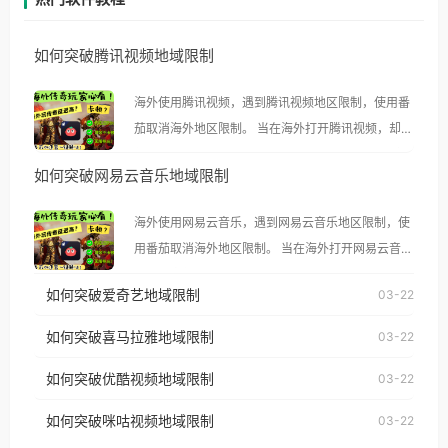
如何突破腾讯视频地域限制
海外使用腾讯视频，遇到腾讯视频地区限制，使用番
茄取消海外地区限制。 当在海外打开腾讯视频，却突
然弹出“由于版权限制，您所在的地区无法播放”的提
如何突破网易云音乐地域限制
示语。 海外用户如香港、澳门、台湾、美国、加拿
大、澳大利亚、欧洲等国家和地区时，腾讯视频也会
海外使用网易云音乐，遇到网易云音乐地区限制，使
像其他音乐平台一样，出现地区及版权限制问题，且
用番茄取消海外地区限制。 当在海外打开网易云音
仅能在中国大陆地区播放。 遇到这个问题的朋友们，
乐，却突然弹出“由于版权限制，您所在的地区无法
使用番茄回国加速器，即可解决「海外用户收听腾讯
如何突破爱奇艺地域限制
03-22
播放”的提示语。 海外用户如香港、澳门、台湾、美
视频地区版权限制」的问题，无论人在香港、澳门、
国、加拿大、澳大利亚、欧洲等国家和地区时，网易
如何突破喜马拉雅地域限制
03-22
台湾、美国、加拿大、澳大利亚、欧洲等国家和地区
云音乐也会像其他音乐平台一样，出现地区及版权限
工作、留学、定居等，都可以使用，不再因地区和版
如何突破优酷视频地域限制
03-22
制问题，且仅能在中国大陆地区播放。 遇到这个问题
权限制所困扰。
的朋友们，使用番茄回国加速器，即可解决「海外用
如何突破咪咕视频地域限制
03-22
户收听网易云音乐地区版权限制」的问题，无论人在