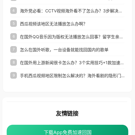
海外党必看：CCTV视频海外看不了怎么办？3步解决地区限制+追剧自由
4
西瓜视频该地区无法播放怎么办啊？
5
在国外QQ音乐因为版权无法播放怎么回事？留学生亲测有效的解决办法
6
怎么在国外听歌，一台设备就能找回国内的歌单
7
在国外用上游新闻很卡怎么办？3个实用技巧+1款加速器解决海外看国内内容难题
8
手机西瓜视频地区限制怎么解决的？海外看剧的隐形门与钥匙
9
友情链接
番茄加速器
下载App免费加速回国
下载App免费加速回国