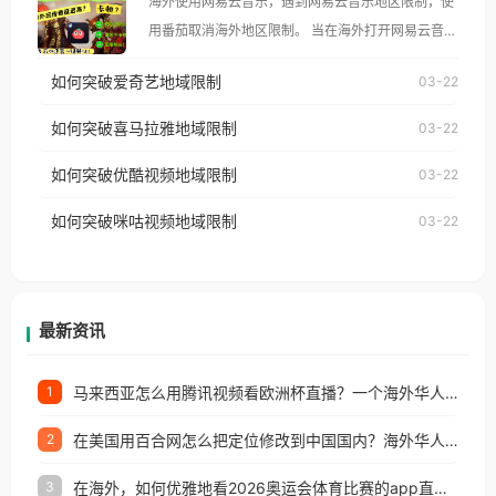
海外使用网易云音乐，遇到网易云音乐地区限制，使
像其他音乐平台一样，出现地区及版权限制问题，且
用番茄取消海外地区限制。 当在海外打开网易云音
仅能在中国大陆地区播放。 遇到这个问题的朋友们，
乐，却突然弹出“由于版权限制，您所在的地区无法
使用番茄回国加速器，即可解决「海外用户收听腾讯
如何突破爱奇艺地域限制
03-22
播放”的提示语。 海外用户如香港、澳门、台湾、美
视频地区版权限制」的问题，无论人在香港、澳门、
国、加拿大、澳大利亚、欧洲等国家和地区时，网易
如何突破喜马拉雅地域限制
03-22
台湾、美国、加拿大、澳大利亚、欧洲等国家和地区
云音乐也会像其他音乐平台一样，出现地区及版权限
工作、留学、定居等，都可以使用，不再因地区和版
如何突破优酷视频地域限制
03-22
制问题，且仅能在中国大陆地区播放。 遇到这个问题
权限制所困扰。
的朋友们，使用番茄回国加速器，即可解决「海外用
如何突破咪咕视频地域限制
03-22
户收听网易云音乐地区版权限制」的问题，无论人在
香港、澳门、台湾、美国、加拿大、澳大利亚、欧洲
等国家和地区工作、留学、定居等，都可以使用，不
再因地区和版权限制所困扰。
最新资讯
马来西亚怎么用腾讯视频看欧洲杯直播？一个海外华人的真实困扰与破解
1
在美国用百合网怎么把定位修改到中国国内？海外华人必备的回国加速指南
2
在海外，如何优雅地看2026奥运会体育比赛的app直播？
3