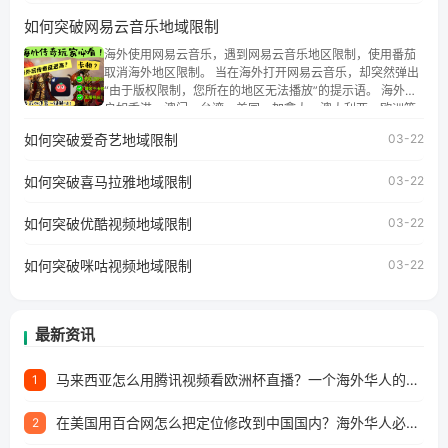
地区时，腾讯视频也会像其他音乐平台一样，出现地区及版
如何突破网易云音乐地域限制
权限制问题，且仅能在中国大陆地区播放。 遇到这个问题的
朋友们，使用番茄回国加速器，即可解决「海外用户收听腾
海外使用网易云音乐，遇到网易云音乐地区限制，使用番茄
讯视频地区版权限制」的问题，无论人在香港、澳门、台
取消海外地区限制。 当在海外打开网易云音乐，却突然弹出
湾、美国、加拿大、澳大利亚、欧洲等国家和地区工作、留
“由于版权限制，您所在的地区无法播放”的提示语。 海外用
学、定居等，都可以使用，不再因地区和版权限制所困扰。
户如香港、澳门、台湾、美国、加拿大、澳大利亚、欧洲等
国家和地区时，网易云音乐也会像其他音乐平台一样，出现
如何突破爱奇艺地域限制
03-22
地区及版权限制问题，且仅能在中国大陆地区播放。 遇到这
个问题的朋友们，使用番茄回国加速器，即可解决「海外用
如何突破喜马拉雅地域限制
户收听网易云音乐地区版权限制」的问题，无论人在香港、
03-22
澳门、台湾、美国、加拿大、澳大利亚、欧洲等国家和地区
工作、留学、定居等，都可以使用，不再因地区和版权限制
如何突破优酷视频地域限制
03-22
所困扰。
如何突破咪咕视频地域限制
03-22
最新资讯
马来西亚怎么用腾讯视频看欧洲杯直播？一个海外华人的真实困扰与破解
1
在美国用百合网怎么把定位修改到中国国内？海外华人必备的回国加速指南
2