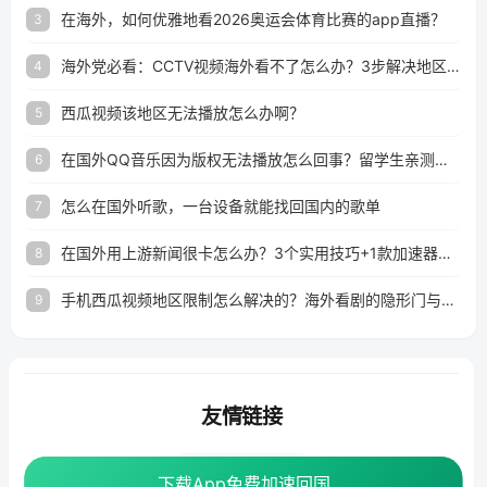
在海外，如何优雅地看2026奥运会体育比赛的app直播？
3
海外党必看：CCTV视频海外看不了怎么办？3步解决地区限制+追剧自由
4
西瓜视频该地区无法播放怎么办啊？
5
在国外QQ音乐因为版权无法播放怎么回事？留学生亲测有效的解决办法
6
怎么在国外听歌，一台设备就能找回国内的歌单
7
在国外用上游新闻很卡怎么办？3个实用技巧+1款加速器解决海外看国内内容难题
8
手机西瓜视频地区限制怎么解决的？海外看剧的隐形门与钥匙
9
友情链接
番茄加速器
下载App免费加速回国
下载App免费加速回国