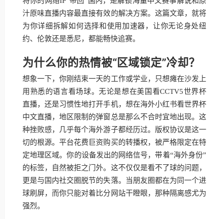
将你的网络IP“带回”国内，是解锁海量中文赛事解说和原
汁原味直播内容最直接有效的解决方案。这篇文章，就将
为你详细拆解如何选择和使用加速器，让你无论身处纽
约、伦敦还是悉尼，都能畅快追赛。
为什么你的热情被“区域锁定”冷却？
想象一下，你刚结束一天的工作或学业，只想瘫在沙发上
用熟悉的语言看场球。无论是想在美国看CCTV5世界杯
直播，还是习惯性地打开手机，想在海外小红书看世界杯
中文直播，地区限制的弹窗总是那么不合时宜地出现。这
种挫败感，几乎每个海外游子都经历过。版权协议是这一
切的根源。平台花费巨资购买的转播权，被严格限定在特
定地理区域。你的设备发出的网络信号，带着“海外身份”
的标签，自然被拒之门外。这不仅仅是看不了球的问题，
更是与国内社交圈脱节的失落。当朋友圈都在为同一个进
球刷屏，而你只能对着比分网站干瞪眼，那种隔离感尤为
强烈。