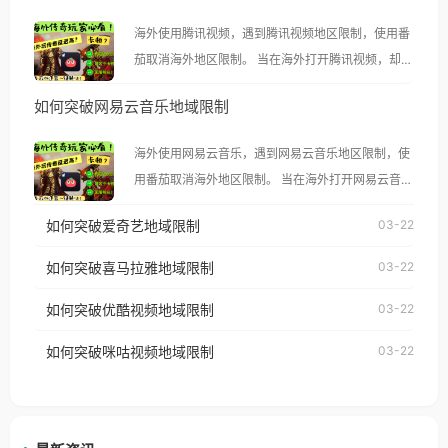
海外使用腾讯视频，遇到腾讯视频地区限制，使用番
茄取消海外地区限制。 当在海外打开腾讯视频，却突
然弹出“由于版权限制，您所在的地区无法播放”的提
如何突破网易云音乐地域限制
示语。 海外用户如香港、澳门、台湾、美国、加拿
大、澳大利亚、欧洲等国家和地区时，腾讯视频也会
海外使用网易云音乐，遇到网易云音乐地区限制，使
像其他音乐平台一样，出现地区及版权限制问题，且
用番茄取消海外地区限制。 当在海外打开网易云音
仅能在中国大陆地区播放。 遇到这个问题的朋友们，
乐，却突然弹出“由于版权限制，您所在的地区无法
使用番茄回国加速器，即可解决「海外用户收听腾讯
如何突破爱奇艺地域限制
03-22
播放”的提示语。 海外用户如香港、澳门、台湾、美
视频地区版权限制」的问题，无论人在香港、澳门、
国、加拿大、澳大利亚、欧洲等国家和地区时，网易
如何突破喜马拉雅地域限制
03-22
台湾、美国、加拿大、澳大利亚、欧洲等国家和地区
云音乐也会像其他音乐平台一样，出现地区及版权限
工作、留学、定居等，都可以使用，不再因地区和版
如何突破优酷视频地域限制
03-22
制问题，且仅能在中国大陆地区播放。 遇到这个问题
权限制所困扰。
的朋友们，使用番茄回国加速器，即可解决「海外用
如何突破咪咕视频地域限制
03-22
户收听网易云音乐地区版权限制」的问题，无论人在
香港、澳门、台湾、美国、加拿大、澳大利亚、欧洲
等国家和地区工作、留学、定居等，都可以使用，不
再因地区和版权限制所困扰。